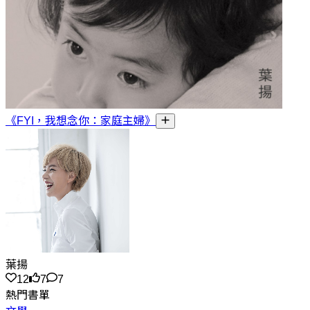
《FYI，我想念你：家庭主婦》
葉揚
12
7
7
熱門書單