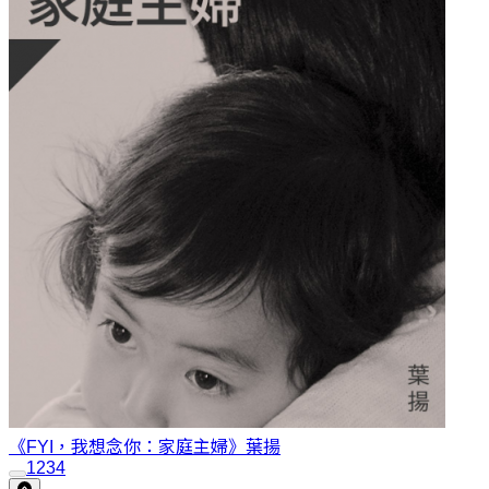
《FYI，我想念你：家庭主婦》
葉揚
1
2
3
4