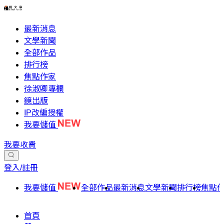
最新消息
文學新聞
全部作品
排行榜
焦點作家
徐淑卿專欄
鏡出版
IP改編授權
我要儲值
我要收費
登入/註冊
我要儲值
全部作品
最新消息
文學新聞
排行榜
焦點
首頁