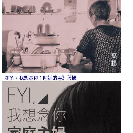
《FYI，我想念你：阿媽的事》
葉揚