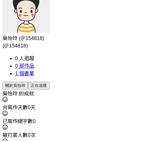
吳怡玲
(＠154818)
(＠154818)
0
人追蹤
0
部作品
1
個書單
關於吳怡玲
正在追蹤
吳怡玲 的成就
共寫作天數0天
已寫作總字數0
被打賞人數0次