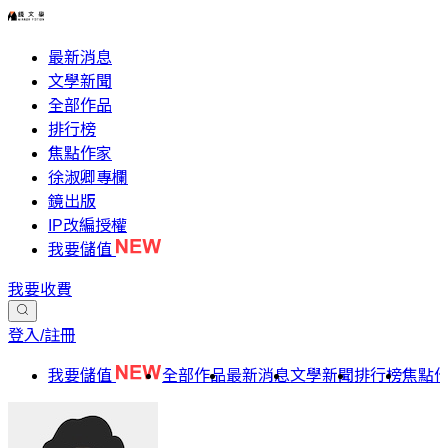
最新消息
文學新聞
全部作品
排行榜
焦點作家
徐淑卿專欄
鏡出版
IP改編授權
我要儲值
我要收費
登入/註冊
我要儲值
全部作品
最新消息
文學新聞
排行榜
焦點