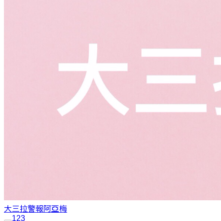
大三拉警報
阿亞梅
1
2
3