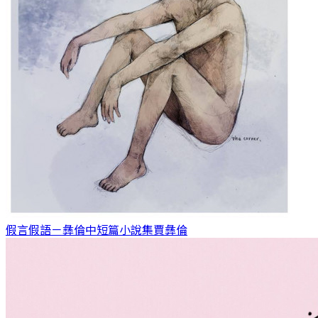
假言假語－彝倫中短篇小說集
賈彝倫