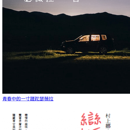
青春中的一寸蹉跎
瑟薇拉