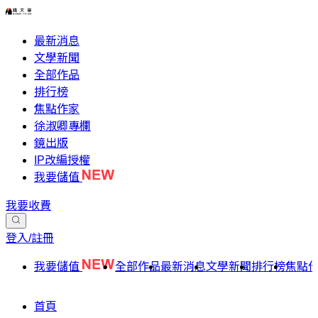
最新消息
文學新聞
全部作品
排行榜
焦點作家
徐淑卿專欄
鏡出版
IP改編授權
我要儲值
我要收費
登入/註冊
我要儲值
全部作品
最新消息
文學新聞
排行榜
焦點
首頁