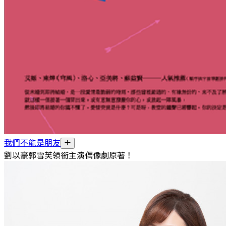
我們不能是朋友
劉以豪郭雪芙領銜主演偶像劇原著！