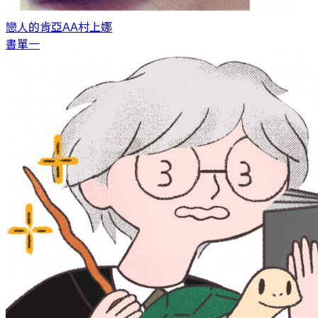
戀人的肯亞AA
村上娜
書單一