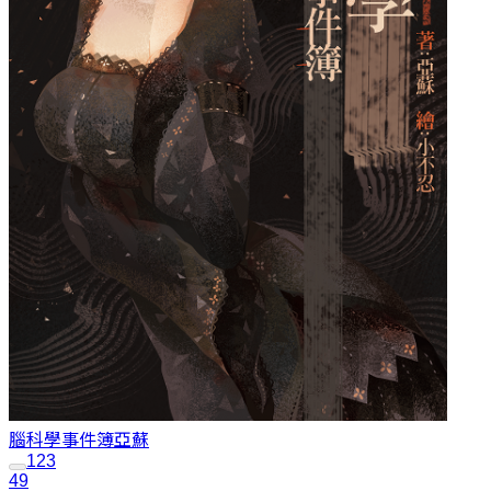
腦科學事件簿
亞蘇
1
2
3
49