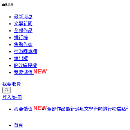
最新消息
文學新聞
全部作品
排行榜
焦點作家
徐淑卿專欄
鏡出版
IP改編授權
我要儲值
我要收費
登入/註冊
我要儲值
全部作品
最新消息
文學新聞
排行榜
焦點
首頁