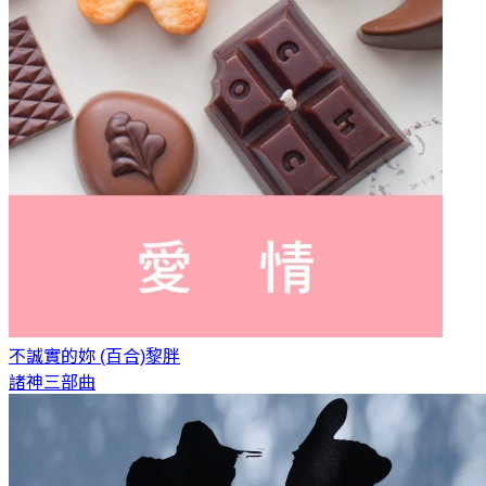
不誠實的妳 (百合)
黎胖
諸神三部曲