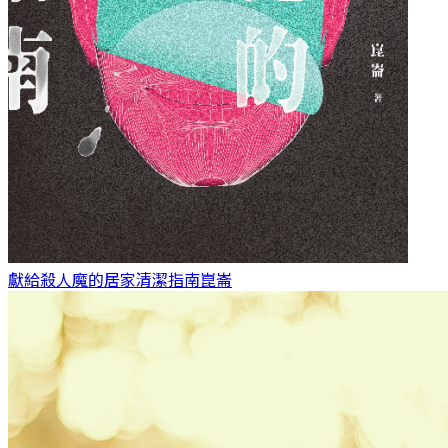
獻給殺人魔的居家清潔指南
崑崙