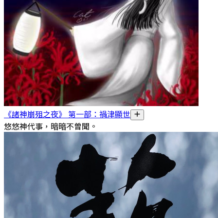
《諸神崩殂之夜》 第一部：禍津顯世
悠悠神代事，暗暗不曾聞。