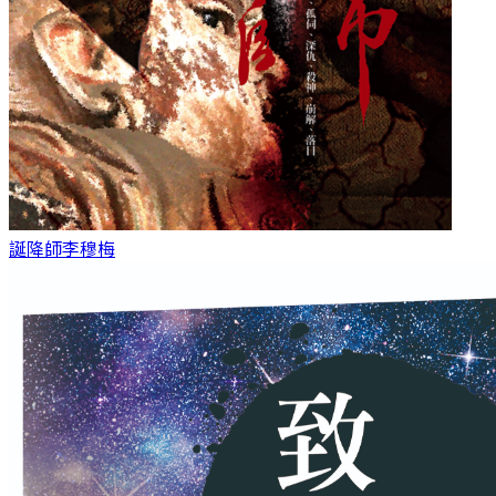
誕降師
李穆梅