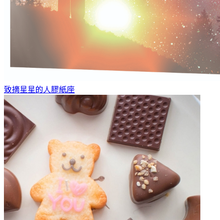
致摘星星的人
膠紙座