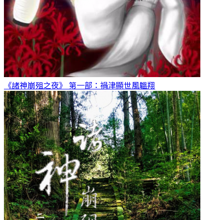
《諸神崩殂之夜》 第一部：禍津顯世
風韞翔