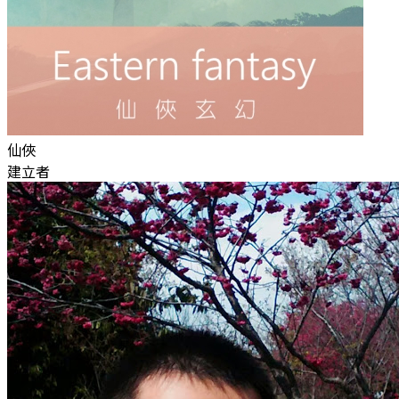
仙俠
建立者