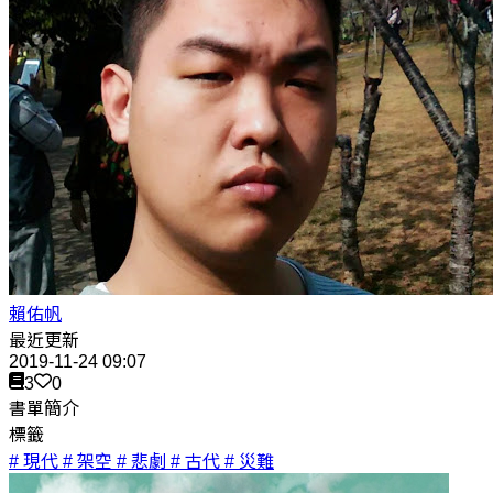
賴佑帆
最近更新
2019-11-24 09:07
3
0
書單簡介
標籤
# 現代
# 架空
# 悲劇
# 古代
# 災難