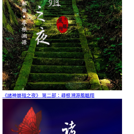
《諸神崩殂之夜》 第二部：尋根溯源
風韞翔