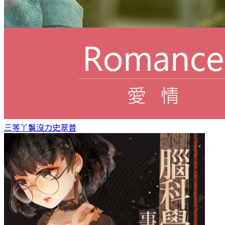
三等丫鬟
沒力史翠普