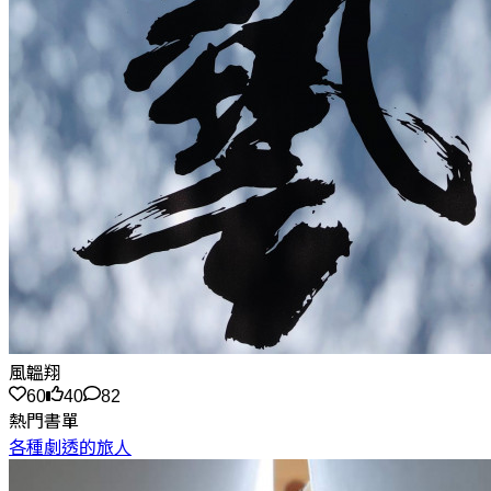
風韞翔
60
40
82
熱門書單
各種劇透的旅人