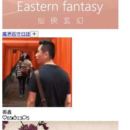
魔界巡守日誌
振鑫
65
13
5