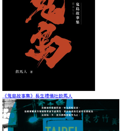
《鬼島故事集》長生禮儀社
飲馬人