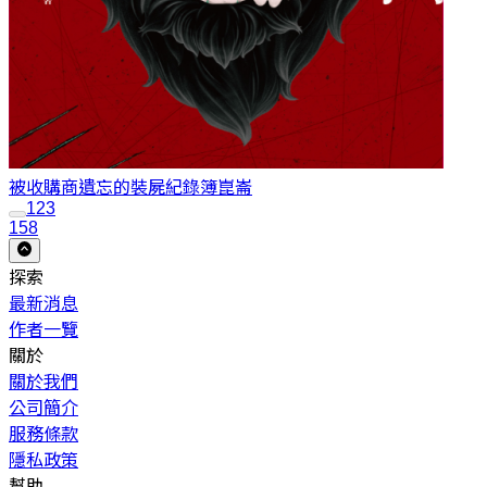
被收購商遺忘的裝屍紀錄簿
崑崙
1
2
3
158
探索
最新消息
作者一覽
關於
關於我們
公司簡介
服務條款
隱私政策
幫助