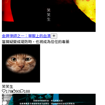
金牌律師之一：華服上的血漬
當猜疑變成堤防時，也將成為信任的毒藥
笑笑生
178
90
188