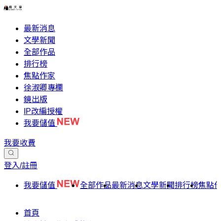
最新消息
文學新聞
全部作品
排行榜
焦點作家
徐淑卿專欄
鏡出版
IP改編授權
我要儲值
我要收費
登入/註冊
我要儲值
全部作品
最新消息
文學新聞
排行榜
焦點
首頁