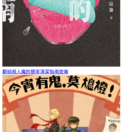
獻給殺人魔的居家清潔指南
崑崙