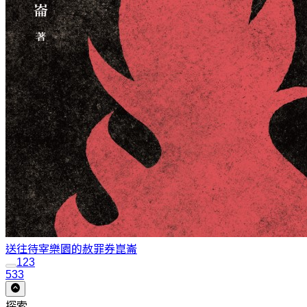
送往待宰樂園的赦罪券
崑崙
1
2
3
533
探索