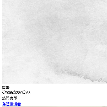
崑崙
906
280
63
熱門書單
存著慢慢看