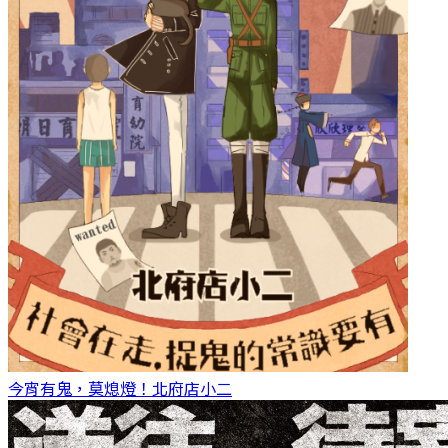
今宵有鬼，莫熄燈！
北府店小二