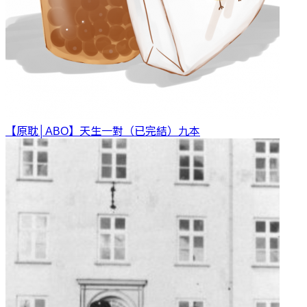
【原耽│ABO】天生一對（已完結）
九本