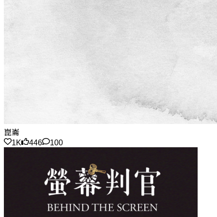
崑崙
1K
446
100