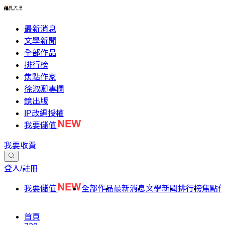
最新消息
文學新聞
全部作品
排行榜
焦點作家
徐淑卿專欄
鏡出版
IP改編授權
我要儲值
我要收費
登入/註冊
我要儲值
全部作品
最新消息
文學新聞
排行榜
焦點
首頁