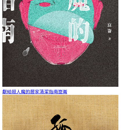
獻給殺人魔的居家清潔指南
崑崙