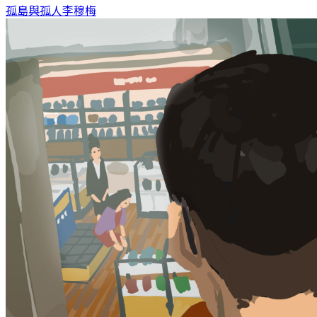
孤島與孤人
李穆梅