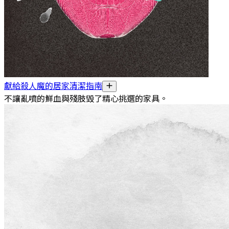
獻給殺人魔的居家清潔指南
不讓亂噴的鮮血與殘肢毀了精心挑選的家具。