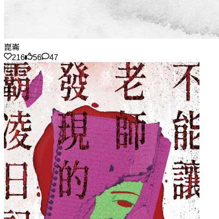
崑崙
216
56
47