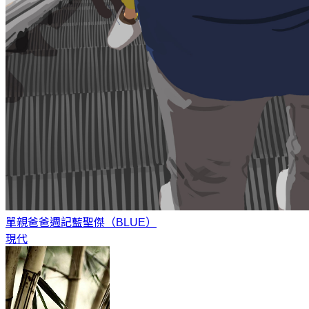
單親爸爸週記
藍聖傑（BLUE）
現代