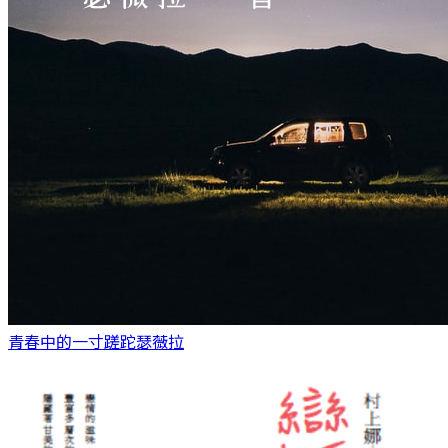
青春中的一寸蹉跎
瑟薇拉