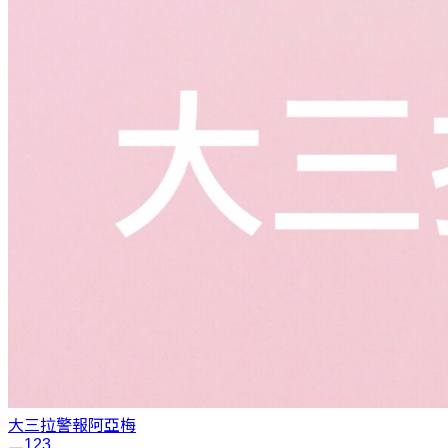
大三拉警報
阿亞梅
1
2
3