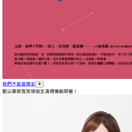
我們不能是朋友
劉以豪郭雪芙領銜主演偶像劇原著！