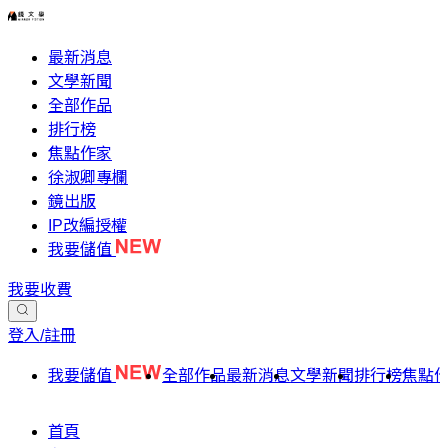
最新消息
文學新聞
全部作品
排行榜
焦點作家
徐淑卿專欄
鏡出版
IP改編授權
我要儲值
我要收費
登入/註冊
我要儲值
全部作品
最新消息
文學新聞
排行榜
焦點
首頁