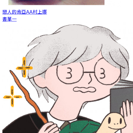
戀人的肯亞AA
村上娜
書單一