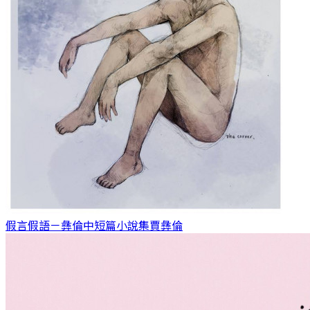
假言假語－彝倫中短篇小說集
賈彝倫