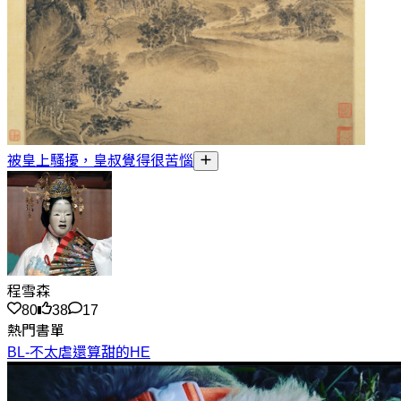
被皇上騷擾，皇叔覺得很苦惱
程雪森
80
38
17
熱門書單
BL-不太虐還算甜的HE