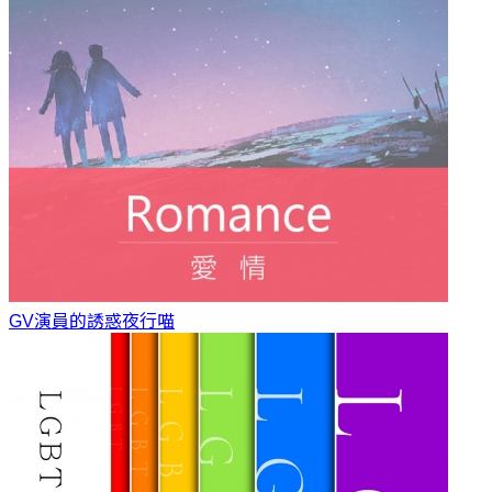
GV演員的誘惑
夜行喵