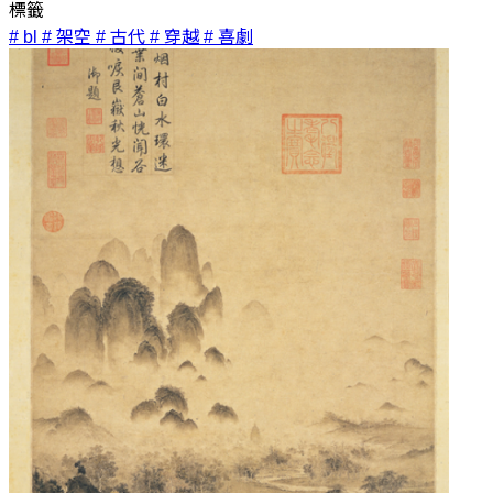
標籤
# bl
# 架空
# 古代
# 穿越
# 喜劇