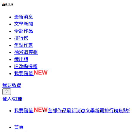
最新消息
文學新聞
全部作品
排行榜
焦點作家
徐淑卿專欄
鏡出版
IP改編授權
我要儲值
我要收費
登入/註冊
我要儲值
全部作品
最新消息
文學新聞
排行榜
焦點
首頁