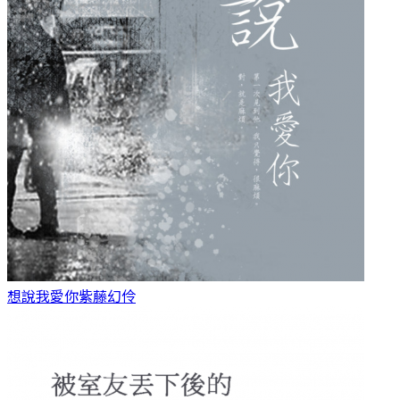
想說我愛你
紫藤幻伶