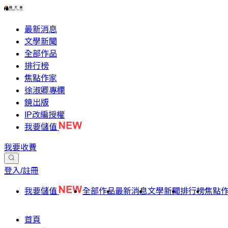
最新消息
文學新聞
全部作品
排行榜
焦點作家
徐淑卿專欄
鏡出版
IP改編授權
我要儲值
我要收費
登入/註冊
我要儲值
全部作品
最新消息
文學新聞
排行榜
焦點
首頁