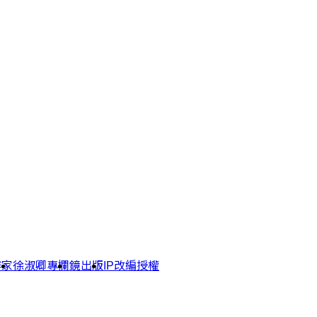
作家
徐淑卿專欄
鏡出版
IP改編授權