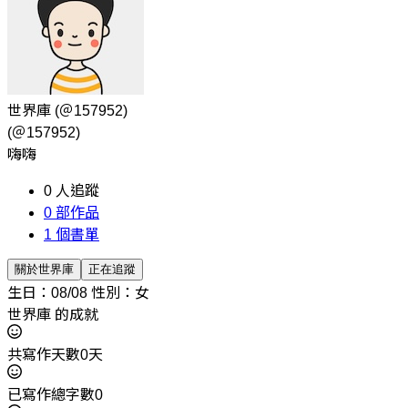
世界庫
(＠157952)
(＠157952)
嗨嗨
0
人追蹤
0
部作品
1
個書單
關於世界庫
正在追蹤
生日：08/08
性別：女
世界庫 的成就
共寫作天數0天
已寫作總字數0