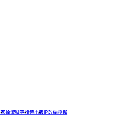
作家
徐淑卿專欄
鏡出版
IP改編授權