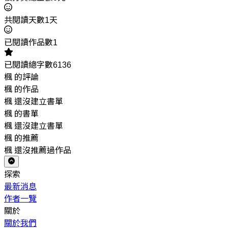
共閱讀天數1天
已閱讀作品數1
已閱讀總字數6136
楓 的評論
楓 的作品
楓 還沒建立書單
楓 的書單
楓 還沒建立書單
楓 的推薦
楓 還沒推薦過作品
探索
最新消息
作者一覽
關於
關於我們