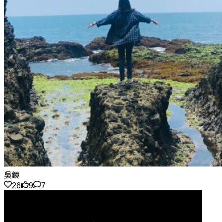
吳鏡
26
9
7