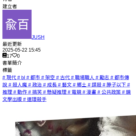
建立者
JUSH
最近更新
2025-05-22 15:45
17
0
書單簡介
標籤
# 現代
# bl
# 都市
# 架空
# 古代
# 職場職人
# 勵志
# 都市傳
說
# 殺人魔
# 政治
# 成長
# 藝文
# 鄉土
# 謀殺
# 脖子以下
#
推理
# 動作
# 搞笑
# 懸疑推理
# 電競
# 漫畫
# 公共政策
# 鏡
文學出版
# 連環殺手