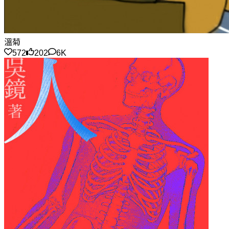
溫菊
572
202
6K