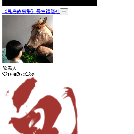
《鬼島故事集》長生禮儀社
飲馬人
199
70
35