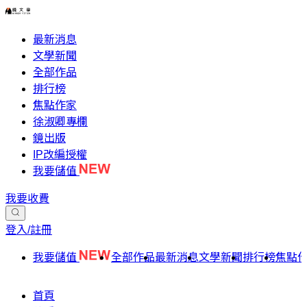
最新消息
文學新聞
全部作品
排行榜
焦點作家
徐淑卿專欄
鏡出版
IP改編授權
我要儲值
我要收費
登入/註冊
我要儲值
全部作品
最新消息
文學新聞
排行榜
焦點
首頁