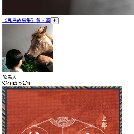
《鬼島故事集》參・藥
飲馬人
46
22
4