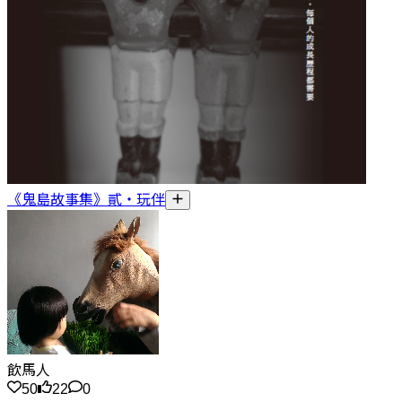
《鬼島故事集》貳・玩伴
飲馬人
50
22
0