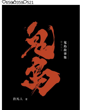
656
359
521