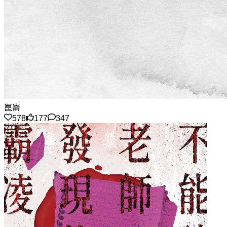
崑崙
578
177
347