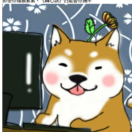
即使你傷痕累累，《轉心訣》仍能替你撫平