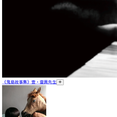
《鬼島故事集》壹・靈異先生