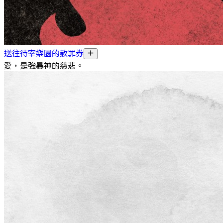
送往待宰樂園的赦罪券
愛，是強暴神的慈悲。