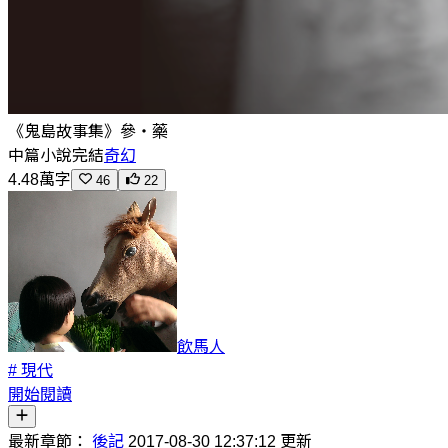
《鬼島故事集》參・藥
中篇小說
完結
奇幻
4.48萬字
46
22
飲馬人
# 現代
開始閱讀
最新章節：
後記
2017-08-30 12:37:12 更新