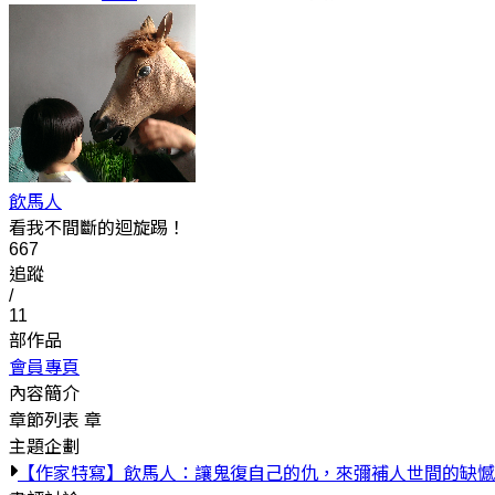
飲馬人
看我不間斷的迴旋踢！
667
追蹤
/
11
部作品
會員專頁
內容簡介
章節列表
章
主題企劃
【作家特寫】飲馬人：讓鬼復自己的仇，來彌補人世間的缺憾