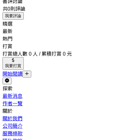
書評討論
共0則評論
我要評論
精選
最新
熱門
打賞
打賞總人數 0 人 / 累積打賞 0 元
我要打賞
開始閱讀
探索
最新消息
作者一覽
關於
關於我們
公司簡介
服務條款