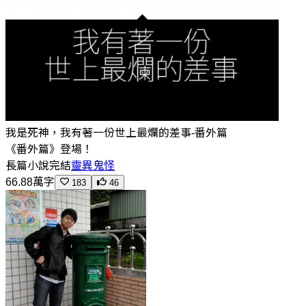
我是死神，我有著一份世上最爛的差事-番外篇
《番外篇》登場！
長篇小說
完結
靈異鬼怪
66.88萬字
183
46