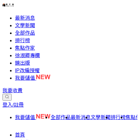
最新消息
文學新聞
全部作品
排行榜
焦點作家
徐淑卿專欄
鏡出版
IP改編授權
我要儲值
我要收費
登入/註冊
我要儲值
全部作品
最新消息
文學新聞
排行榜
焦點
首頁