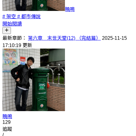
曉鳴
# 架空
# 都市傳說
開始閱讀
最新章節：
第六章 末世天堂(12) （完結篇）
2025-11-15
17:10:19 更新
曉鳴
129
追蹤
/