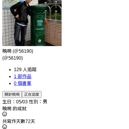
曉鳴
(＠56190)
(＠56190)
129
人追蹤
1
部作品
0
個書單
關於曉鳴
正在追蹤
生日：05/03
性別：男
曉鳴 的成就
共寫作天數72天