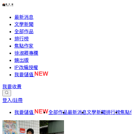
最新消息
文學新聞
全部作品
排行榜
焦點作家
徐淑卿專欄
鏡出版
IP改編授權
我要儲值
我要收費
登入/註冊
我要儲值
全部作品
最新消息
文學新聞
排行榜
焦點