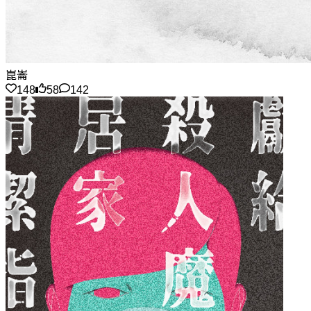
崑崙
148
58
142