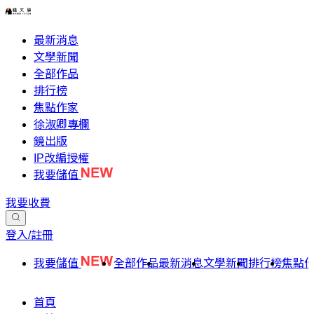
最新消息
文學新聞
全部作品
排行榜
焦點作家
徐淑卿專欄
鏡出版
IP改編授權
我要儲值
我要收費
登入/註冊
我要儲值
全部作品
最新消息
文學新聞
排行榜
焦點
首頁