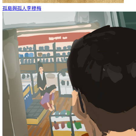
孤島與孤人
李穆梅