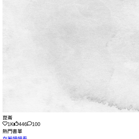
崑崙
1K
446
100
熱門書單
存著慢慢看