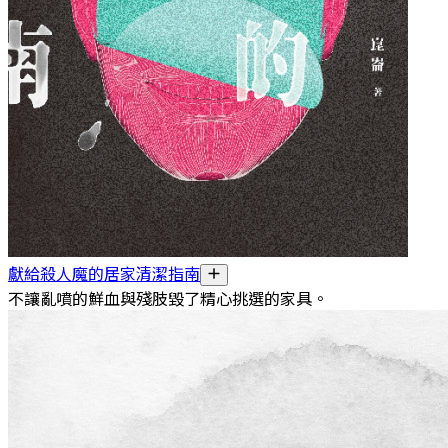
獻給殺人魔的居家清潔指南
不讓亂噴的鮮血與殘肢毀了精心挑選的家具。