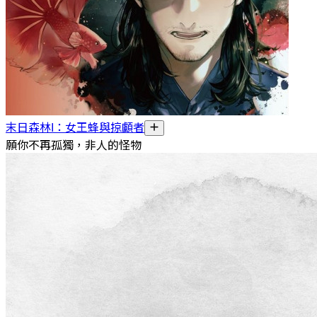
末日森林I：女王蜂與掠顱者
願你不再孤獨，非人的怪物