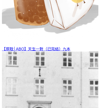
【原耽│ABO】天生一對（已完結）
九本