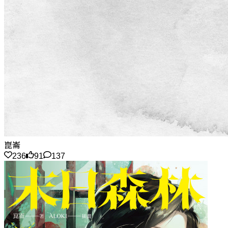
崑崙
236
91
137