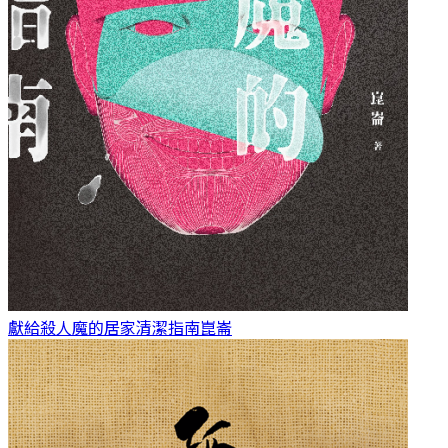
獻給殺人魔的居家清潔指南
崑崙