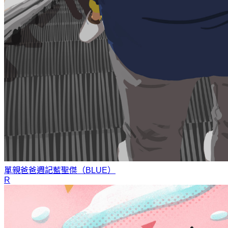
單親爸爸週記
藍聖傑（BLUE）
R