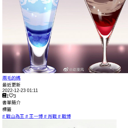
兩毛的媽
最近更新
2022-12-23 01:11
1
3
書單簡介
標籤
# 戰山為王
# 王一博
# 肖戰
# 戰博