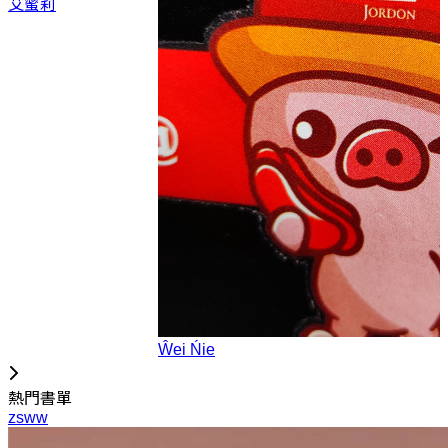
艾蜜莉
Ŵei Ńie
熱門書單
zsww