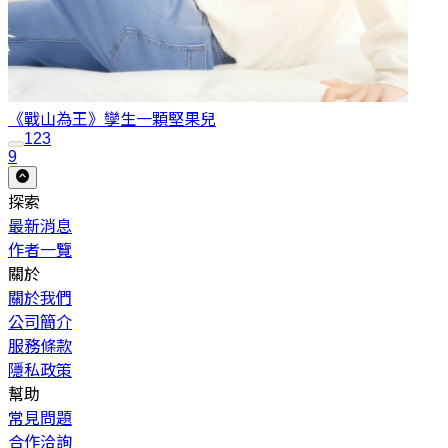
《戰山為王》孿生
一顆堅果兒
1
2
3
9
探索
最新消息
作者一覽
關於
關於我們
公司簡介
服務條款
隱私政策
幫助
常見問題
合作洽詢