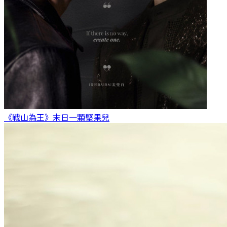
《戰山為王》末日
一顆堅果兒