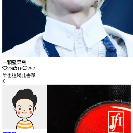
一顆堅果兒
23
16
257
誰也追蹤此書單