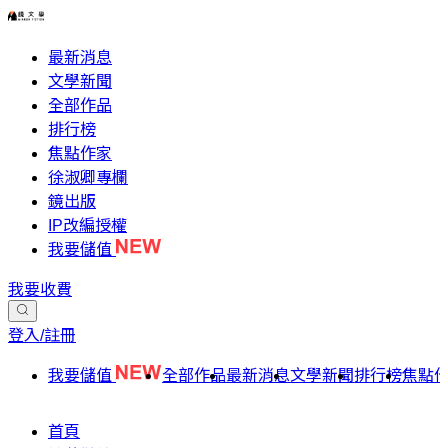
最新消息
文學新聞
全部作品
排行榜
焦點作家
徐淑卿專欄
鏡出版
IP改編授權
我要儲值
我要收費
登入/註冊
我要儲值
全部作品
最新消息
文學新聞
排行榜
焦點
首頁