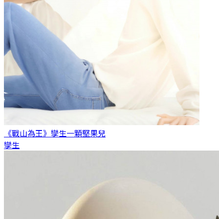
《戰山為王》孿生
一顆堅果兒
孿生