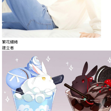
繁花繾綣
建立者