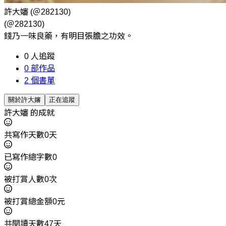
許大嬸
(＠282130)
(＠282130)
錢乃一味良藥，有明目張膽之功效。
0
人追蹤
0
部作品
2
個書單
關於許大嬸
正在追蹤
許大嬸 的成就
共寫作天數0天
已寫作總字數0
被打賞人數0次
被打賞總金額0元
共閱讀天數47天