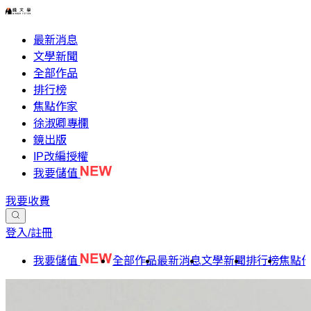
最新消息
文學新聞
全部作品
排行榜
焦點作家
徐淑卿專欄
鏡出版
IP改編授權
我要儲值
我要收費
登入/註冊
我要儲值
全部作品
最新消息
文學新聞
排行榜
焦點