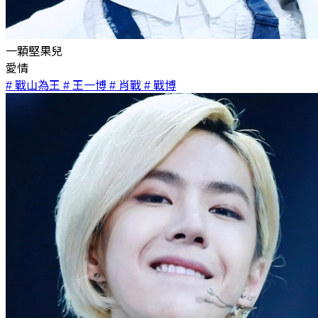
一顆堅果兒
愛情
# 戰山為王
# 王一博
# 肖戰
# 戰博