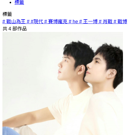
標籤
標籤
# 戰山為王
# #現代
# 賽博龐克
# he
# 王一博
# 肖戰
# 戰博
共
4
部作品