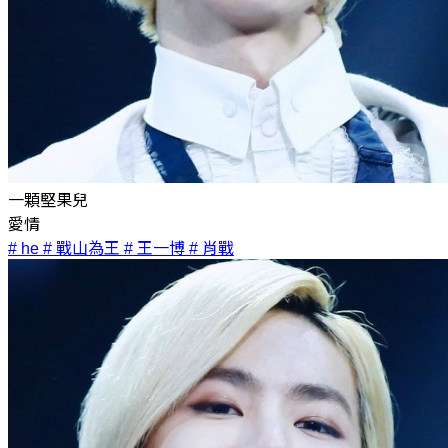
一顆堅果兒
愛情
# he
# 戰山為王
# 王一博
# 肖戰