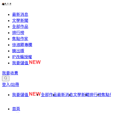
最新消息
文學新聞
全部作品
排行榜
焦點作家
徐淑卿專欄
鏡出版
IP改編授權
我要儲值
我要收費
登入/註冊
我要儲值
全部作品
最新消息
文學新聞
排行榜
焦點
首頁