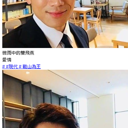
微雨中的雙飛燕
愛情
# #現代
# 戰山為王