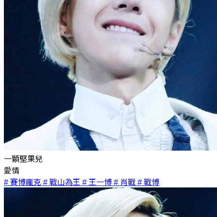
一顆堅果兒
愛情
# 賽博龐克
# 戰山為王
# 王一博
# 肖戰
# 戰博