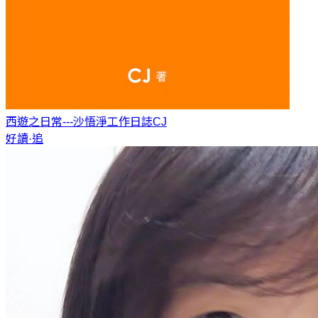
西遊之日常---沙悟淨工作日誌
CJ
好讀·追