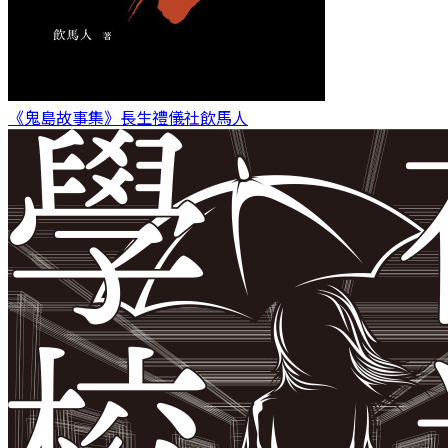
《鬼島故事集》長生禮儀社
飲馬人