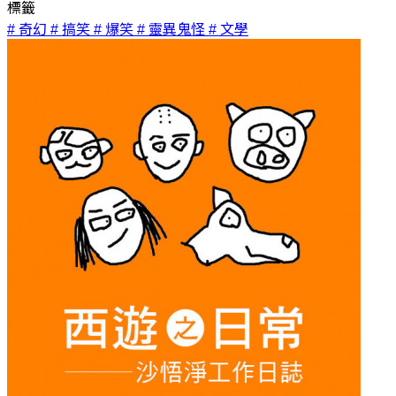
標籤
# 奇幻
# 搞笑
# 爆笑
# 靈異鬼怪
# 文學