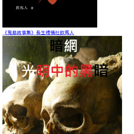
《鬼島故事集》長生禮儀社
飲馬人