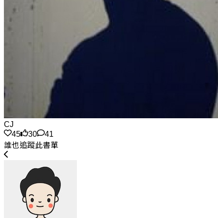
CJ
45
30
41
誰也追蹤此書單