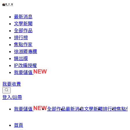
最新消息
文學新聞
全部作品
排行榜
焦點作家
徐淑卿專欄
鏡出版
IP改編授權
我要儲值
我要收費
登入/註冊
我要儲值
全部作品
最新消息
文學新聞
排行榜
焦點
首頁