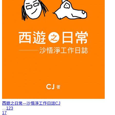
西遊之日常---沙悟淨工作日誌
CJ
1
2
3
17