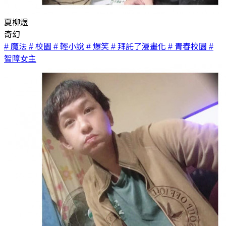
夏柳煜
奇幻
# 魔法
# 校園
# 輕小說
# 爆笑
# 拜託了漫畫化
# 青春校園
#
智障女主