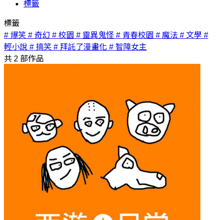
標籤
標籤
# 爆笑
# 奇幻
# 校園
# 靈異鬼怪
# 青春校園
# 魔法
# 文學
#
輕小說
# 搞笑
# 拜託了漫畫化
# 智障女主
共
2
部作品