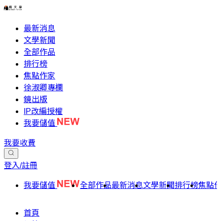
最新消息
文學新聞
全部作品
排行榜
焦點作家
徐淑卿專欄
鏡出版
IP改編授權
我要儲值
我要收費
登入/註冊
我要儲值
全部作品
最新消息
文學新聞
排行榜
焦點
首頁