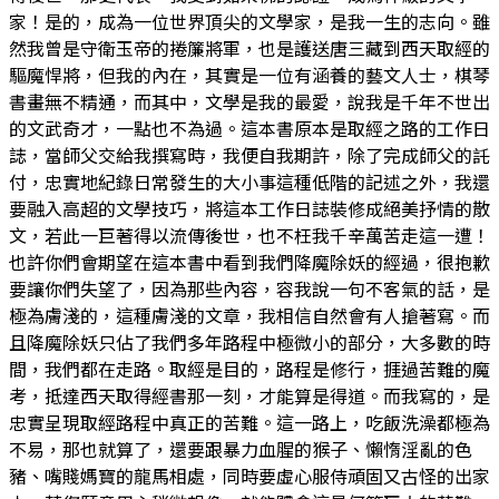
家！是的，成為一位世界頂尖的文學家，是我一生的志向。雖
然我曾是守衛玉帝的捲簾將軍，也是護送唐三藏到西天取經的
驅魔悍將，但我的內在，其實是一位有涵養的藝文人士，棋琴
書畫無不精通，而其中，文學是我的最愛，說我是千年不世出
的文武奇才，一點也不為過。這本書原本是取經之路的工作日
誌，當師父交給我撰寫時，我便自我期許，除了完成師父的託
付，忠實地紀錄日常發生的大小事這種低階的記述之外，我還
要融入高超的文學技巧，將這本工作日誌裝修成絕美抒情的散
文，若此一巨著得以流傳後世，也不枉我千辛萬苦走這一遭！
也許你們會期望在這本書中看到我們降魔除妖的經過，很抱歉
要讓你們失望了，因為那些內容，容我說一句不客氣的話，是
極為膚淺的，這種膚淺的文章，我相信自然會有人搶著寫。而
且降魔除妖只佔了我們多年路程中極微小的部分，大多數的時
間，我們都在走路。取經是目的，路程是修行，捱過苦難的魔
考，抵達西天取得經書那一刻，才能算是得道。而我寫的，是
忠實呈現取經路程中真正的苦難。這一路上，吃飯洗澡都極為
不易，那也就算了，還要跟暴力血腥的猴子、懶惰淫亂的色
豬、嘴賤媽寶的龍馬相處，同時要虛心服侍頑固又古怪的出家