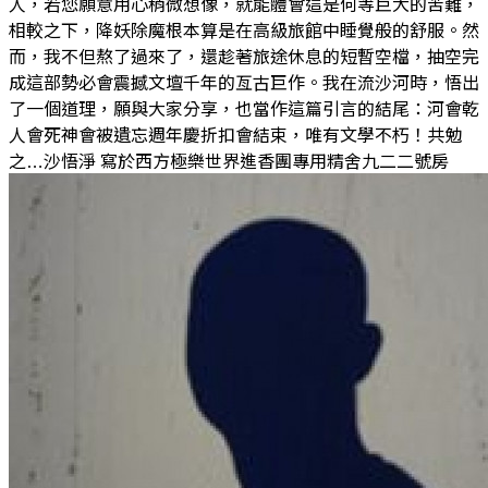
人，若您願意用心稍微想像，就能體會這是何等巨大的苦難，
相較之下，降妖除魔根本算是在高級旅館中睡覺般的舒服。然
而，我不但熬了過來了，還趁著旅途休息的短暫空檔，抽空完
成這部勢必會震撼文壇千年的亙古巨作。我在流沙河時，悟出
了一個道理，願與大家分享，也當作這篇引言的結尾：河會乾
人會死神會被遺忘週年慶折扣會結束，唯有文學不朽！共勉
之…沙悟淨 寫於西方極樂世界進香團專用精舍九二二號房