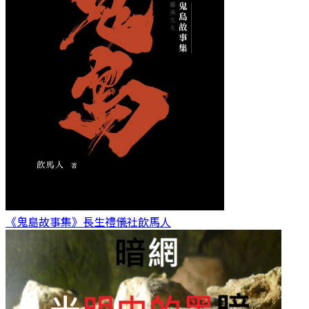
《鬼島故事集》長生禮儀社
飲馬人