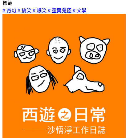
標籤
# 奇幻
# 搞笑
# 爆笑
# 靈異鬼怪
# 文學