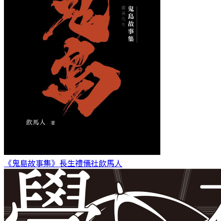
《鬼島故事集》長生禮儀社
飲馬人