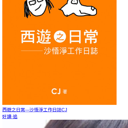
西遊之日常---沙悟淨工作日誌
CJ
好讀·追