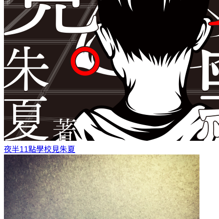
夜半11點學校見
朱夏