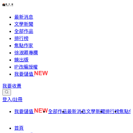
最新消息
文學新聞
全部作品
排行榜
焦點作家
徐淑卿專欄
鏡出版
IP改編授權
我要儲值
我要收費
登入/註冊
我要儲值
全部作品
最新消息
文學新聞
排行榜
焦點
首頁