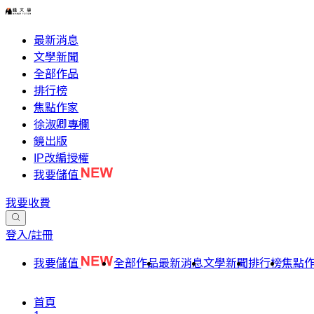
最新消息
文學新聞
全部作品
排行榜
焦點作家
徐淑卿專欄
鏡出版
IP改編授權
我要儲值
我要收費
登入/註冊
我要儲值
全部作品
最新消息
文學新聞
排行榜
焦點
首頁