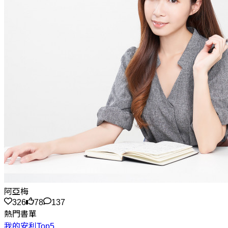
阿亞梅
326
78
137
熱門書單
我的安利Top5