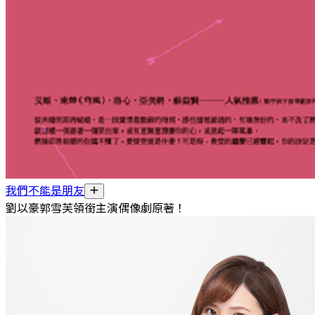
我們不能是朋友
劉以豪郭雪芙領銜主演偶像劇原著！