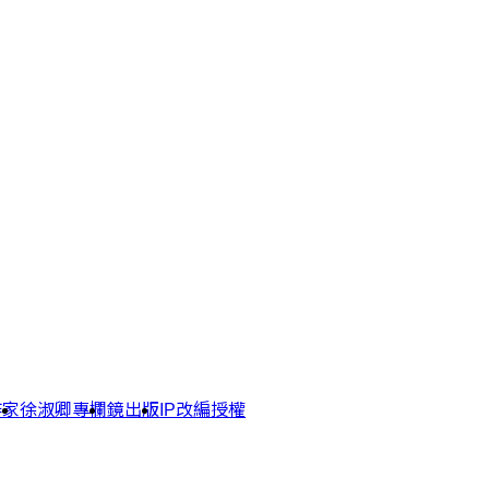
作家
徐淑卿專欄
鏡出版
IP改編授權