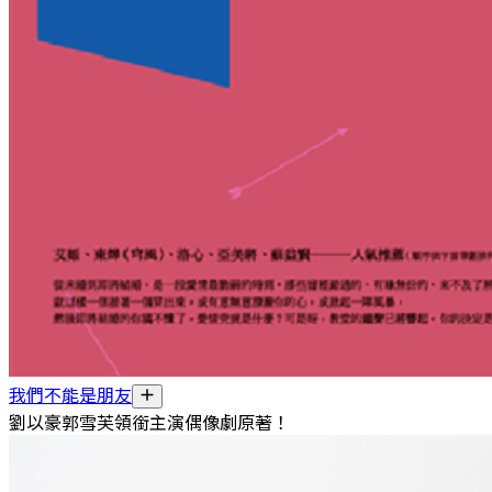
我們不能是朋友
劉以豪郭雪芙領銜主演偶像劇原著！