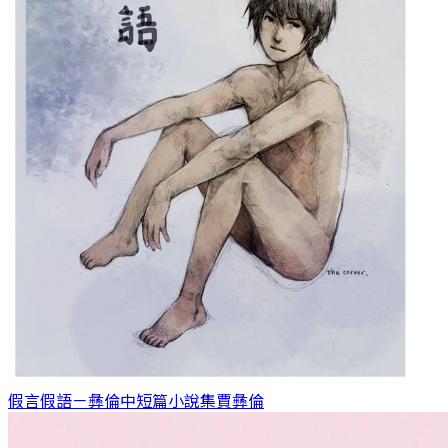
假言假語－彝倫中短篇小說集
賈彝倫