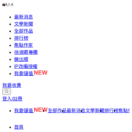
最新消息
文學新聞
全部作品
排行榜
焦點作家
徐淑卿專欄
鏡出版
IP改編授權
我要儲值
我要收費
登入/註冊
我要儲值
全部作品
最新消息
文學新聞
排行榜
焦點
首頁