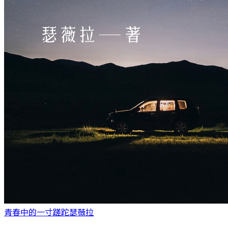
青春中的一寸蹉跎
瑟薇拉