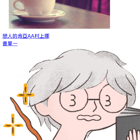
戀人的肯亞AA
村上娜
書單一