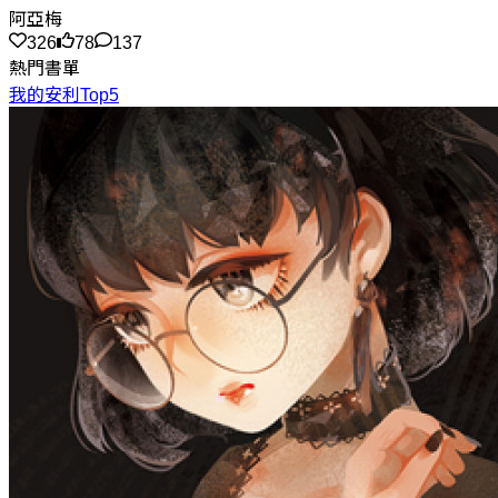
阿亞梅
326
78
137
熱門書單
我的安利Top5