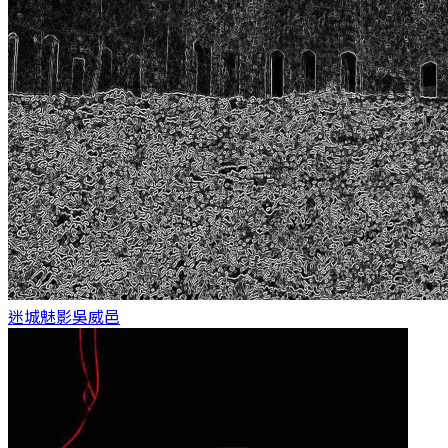
迷城魅影
吳威邑