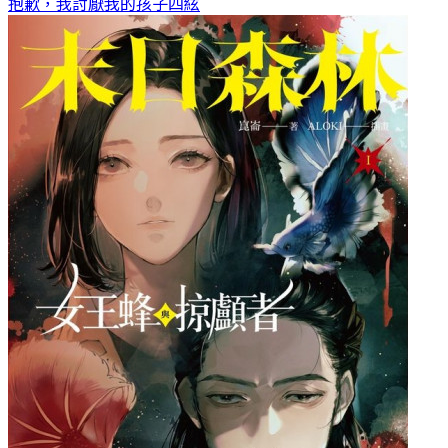
抱歉，我討厭我的孩子
四絃