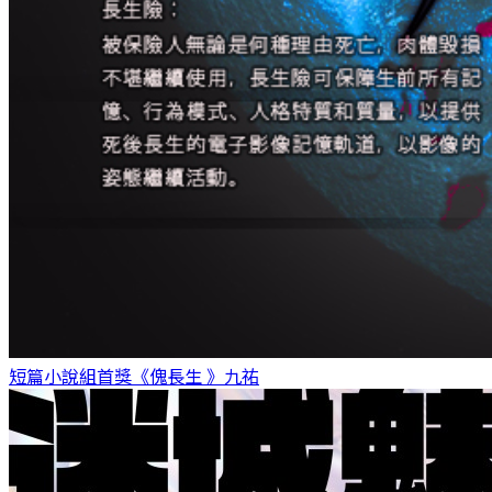
短篇小說組首獎《傀長生 》
九祐