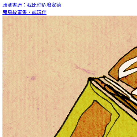
頭號書迷：我比你危險
安德
鬼島故事集，貳玩伴