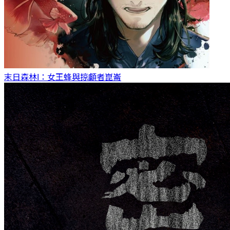
末日森林I：女王蜂與掠顱者
崑崙