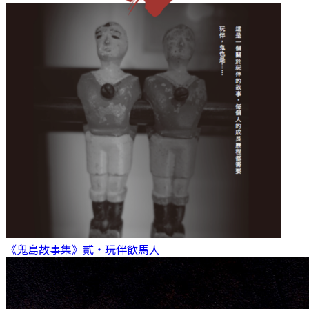
《鬼島故事集》貳・玩伴
飲馬人