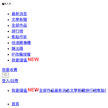
最新消息
文學新聞
全部作品
排行榜
焦點作家
徐淑卿專欄
鏡出版
IP改編授權
我要儲值
我要收費
登入/註冊
我要儲值
全部作品
最新消息
文學新聞
排行榜
焦點
首頁