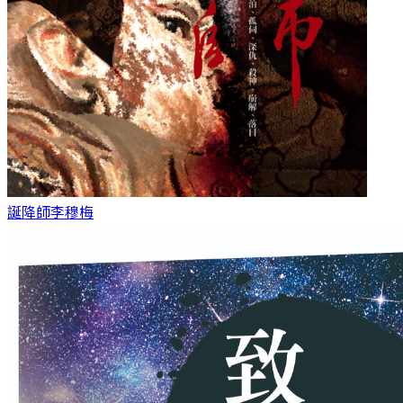
誕降師
李穆梅