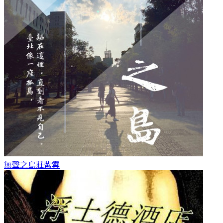
無聲之島
莊紫雲