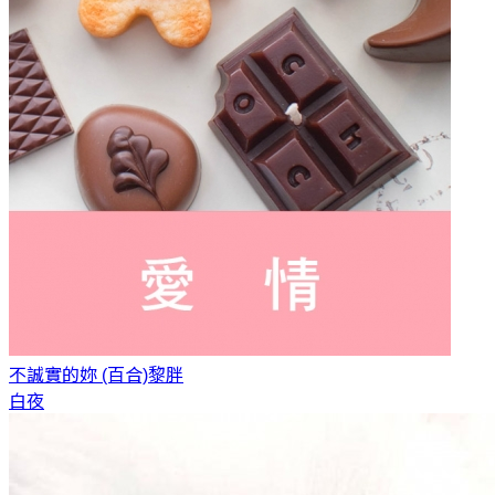
不誠實的妳 (百合)
黎胖
白夜