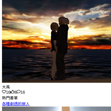
大禹
16
8
16
熱門書單
各種劇透的旅人