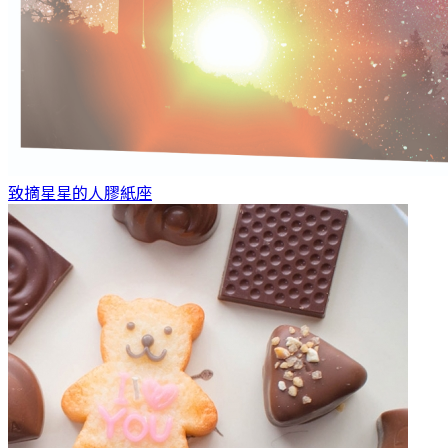
致摘星星的人
膠紙座