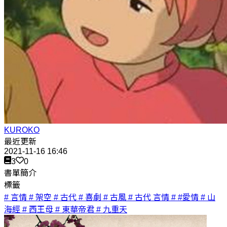
KUROKO
最近更新
2021-11-16 16:46
3
0
書單簡介
標籤
# 言情
# 架空
# 古代
# 喜劇
# 古風
# 古代 言情
# #愛情
# 山
海經
# 西王母
# 東華帝君
# 九重天