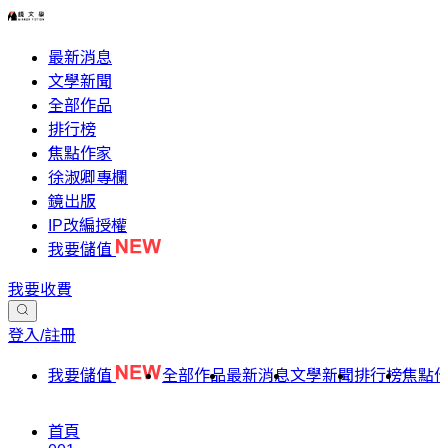
最新消息
文學新聞
全部作品
排行榜
焦點作家
徐淑卿專欄
鏡出版
IP改編授權
我要儲值
我要收費
登入/註冊
我要儲值
全部作品
最新消息
文學新聞
排行榜
焦點
首頁