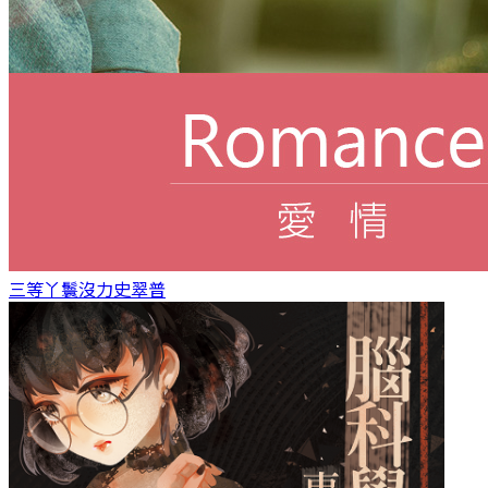
三等丫鬟
沒力史翠普