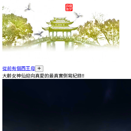
從前有個西王母
大齡女神仙迎向真愛的最真實側寫紀錄!!