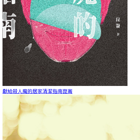
獻給殺人魔的居家清潔指南
崑崙