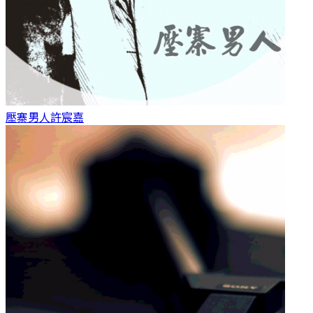
壓寨男人
許宸嘉