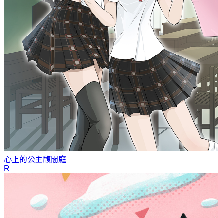
心上的公主
馥閒庭
R