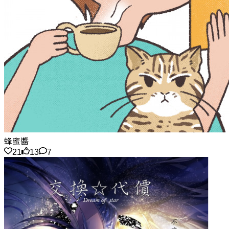
蜂蜜醬
21
13
7