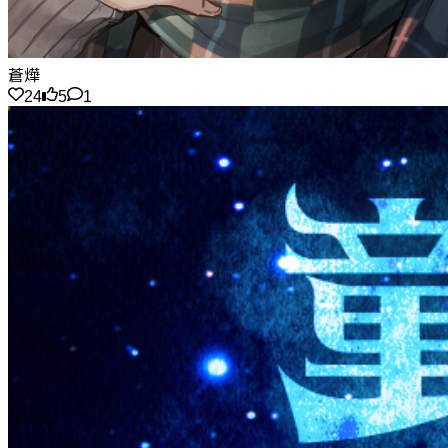
蒼燁
24
5
1