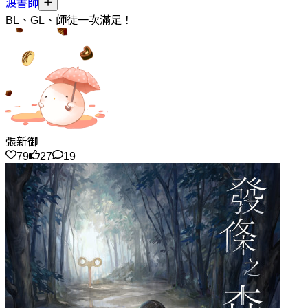
渡書師
BL、GL、師徒一次滿足！
張新御
79
27
19