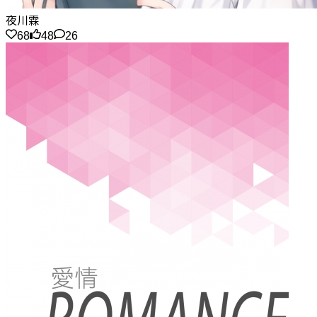
夜川霖
68
48
26