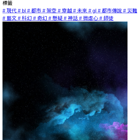
標籤
# 現代
# bl
# 都市
# 架空
# 穿越
# 未來
# gl
# 都市傳說
# 災難
# 藝文
# 科幻
# 奇幻
# 懸疑
# 神話
# 微虐心
# 師徒