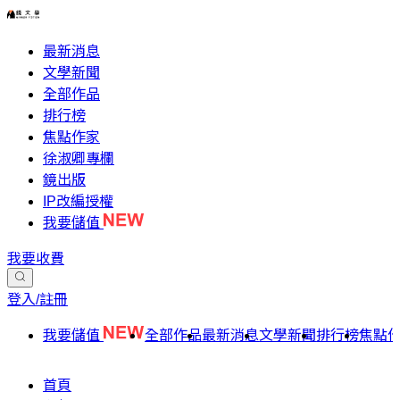
最新消息
文學新聞
全部作品
排行榜
焦點作家
徐淑卿專欄
鏡出版
IP改編授權
我要儲值
我要收費
登入/註冊
我要儲值
全部作品
最新消息
文學新聞
排行榜
焦點
首頁