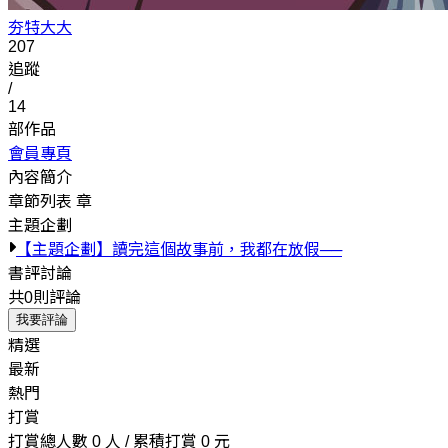
夯特大大
207
追蹤
/
14
部作品
會員專頁
內容簡介
章節列表
章
主題企劃
【主題企劃】讀完這個故事前，我都在放假──
書評討論
共0則評論
我要評論
精選
最新
熱門
打賞
打賞總人數 0 人 / 累積打賞 0 元