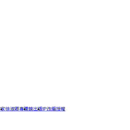
作家
徐淑卿專欄
鏡出版
IP改編授權