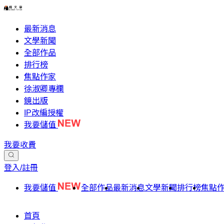
最新消息
文學新聞
全部作品
排行榜
焦點作家
徐淑卿專欄
鏡出版
IP改編授權
我要儲值
我要收費
登入/註冊
我要儲值
全部作品
最新消息
文學新聞
排行榜
焦點
首頁