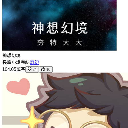
神想幻境
長篇小說
完結
奇幻
104.05萬字
24
10