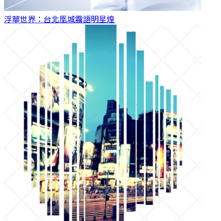
浮華世界：台北凰城霧語
明星煌