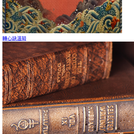
轉心訣
溫菊