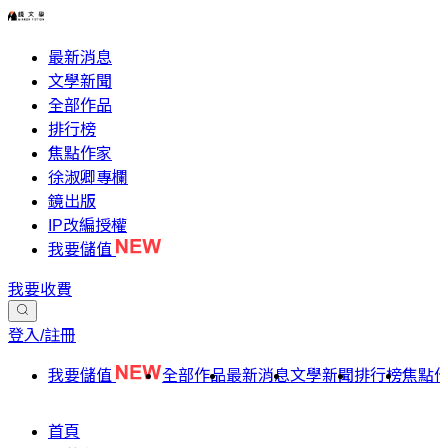
最新消息
文學新聞
全部作品
排行榜
焦點作家
徐淑卿專欄
鏡出版
IP改編授權
我要儲值
我要收費
登入/註冊
我要儲值
全部作品
最新消息
文學新聞
排行榜
焦點
首頁