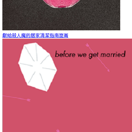
獻給殺人魔的居家清潔指南
崑崙