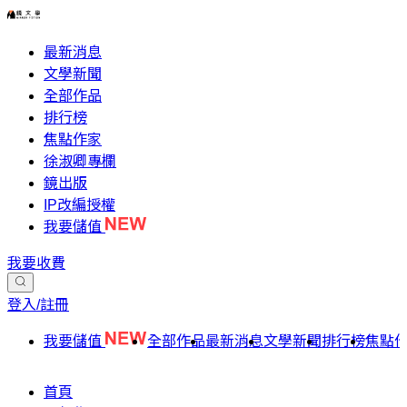
最新消息
文學新聞
全部作品
排行榜
焦點作家
徐淑卿專欄
鏡出版
IP改編授權
我要儲值
我要收費
登入/註冊
我要儲值
全部作品
最新消息
文學新聞
排行榜
焦點
首頁