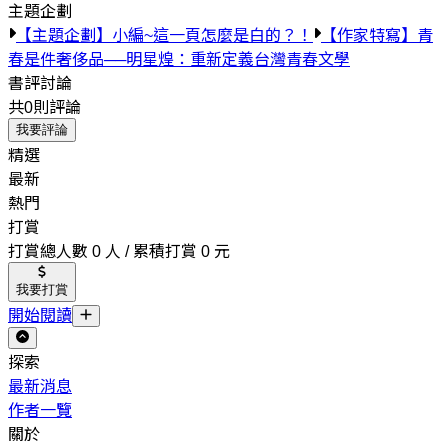
主題企劃
【主題企劃】小編~這一頁怎麼是白的？！
【作家特寫】青
春是件奢侈品──明星煌：重新定義台灣青春文學
書評討論
共0則評論
我要評論
精選
最新
熱門
打賞
打賞總人數 0 人 / 累積打賞 0 元
我要打賞
開始閱讀
探索
最新消息
作者一覽
關於