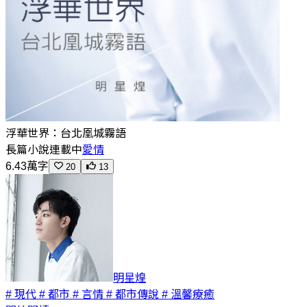
浮華世界：台北凰城霧語
長篇小說
連載中
愛情
6.43萬字
20
13
明星煌
# 現代
# 都市
# 言情
# 都市傳說
# 溫馨療癒