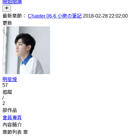
開始閱讀
最新章節：
Chapter 06-6 小樂の筆記
2018-02-28 22:02:00
更新
明星煌
57
追蹤
/
2
部作品
會員專頁
內容簡介
章節列表
章