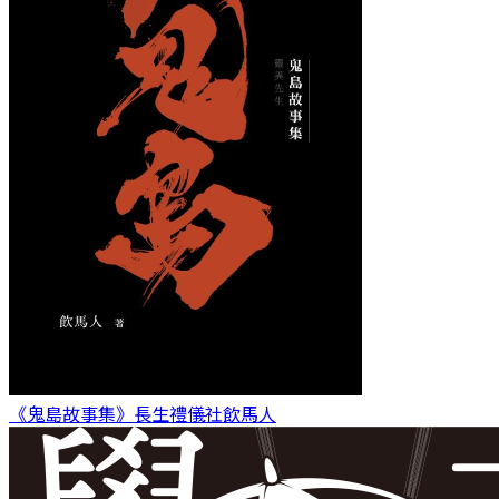
《鬼島故事集》長生禮儀社
飲馬人