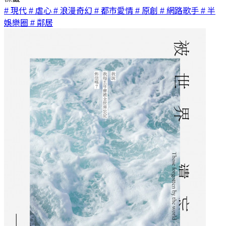
# 現代
# 虐心
# 浪漫奇幻
# 都市愛情
# 原創
# 網路歌手
# 半
娛樂圈
# 鄰居