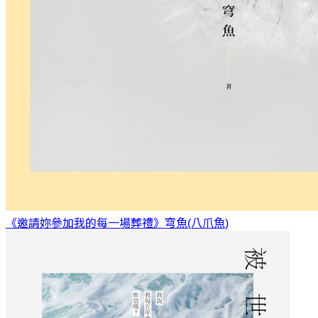
《邀請妳參加我的每一場葬禮》
穹魚(八爪魚)