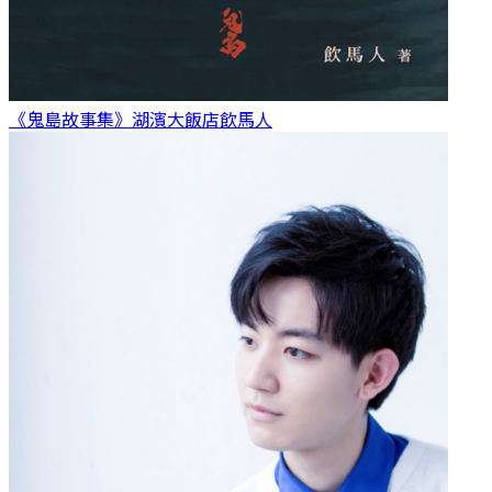
《鬼島故事集》湖濱大飯店
飲馬人