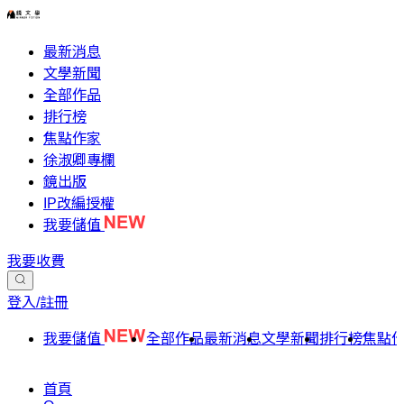
最新消息
文學新聞
全部作品
排行榜
焦點作家
徐淑卿專欄
鏡出版
IP改編授權
我要儲值
我要收費
登入/註冊
我要儲值
全部作品
最新消息
文學新聞
排行榜
焦點
首頁