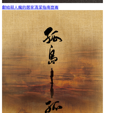
獻給殺人魔的居家清潔指南
崑崙