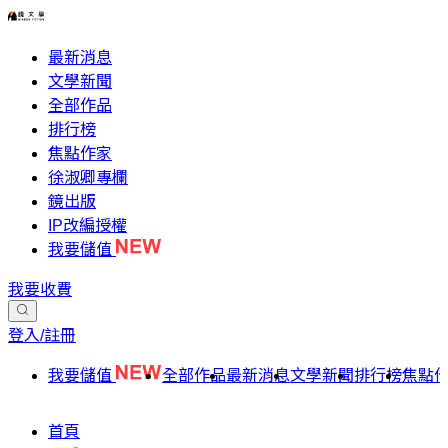
最新消息
文學新聞
全部作品
排行榜
焦點作家
徐淑卿專欄
鏡出版
IP改編授權
我要儲值
我要收費
登入/註冊
我要儲值
全部作品
最新消息
文學新聞
排行榜
焦點
首頁