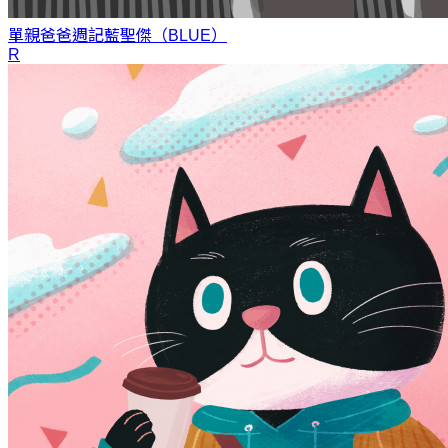
單親爸爸週記
藍聖傑（BLUE）
R