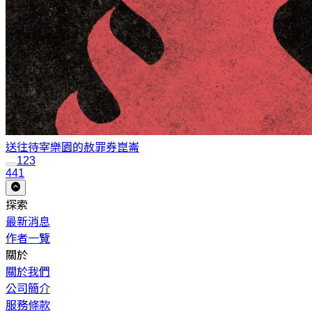
送往待宰樂園的赦罪券
崑崙
1
2
3
441
探索
最新消息
作者一覽
關於
關於我們
公司簡介
服務條款