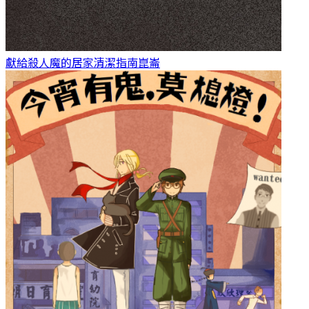
獻給殺人魔的居家清潔指南
崑崙