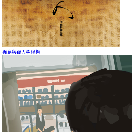
孤島與孤人
李穆梅