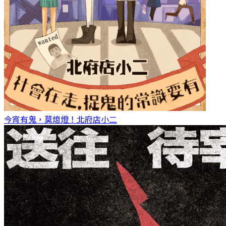
今宵有鬼，莫熄燈！
北府店小二