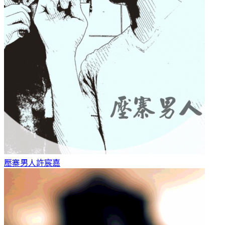
壓寨男人
許宸嘉