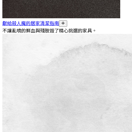
獻給殺人魔的居家清潔指南
不讓亂噴的鮮血與殘肢毀了精心挑選的家具。