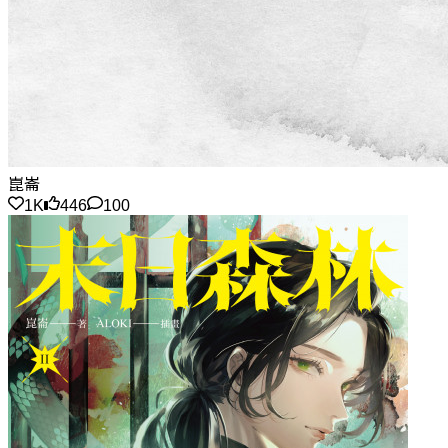
崑崙
1K
446
100