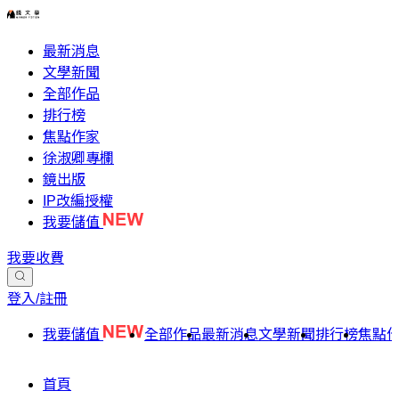
最新消息
文學新聞
全部作品
排行榜
焦點作家
徐淑卿專欄
鏡出版
IP改編授權
我要儲值
我要收費
登入/註冊
我要儲值
全部作品
最新消息
文學新聞
排行榜
焦點
首頁