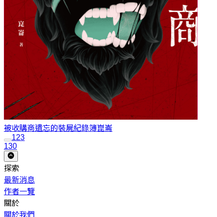
被收購商遺忘的裝屍紀錄簿
崑崙
1
2
3
130
探索
最新消息
作者一覽
關於
關於我們