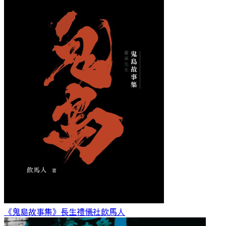
《鬼島故事集》長生禮儀社
飲馬人