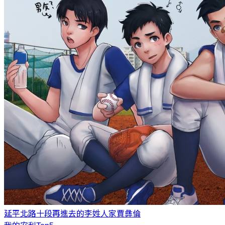
延平北路十段再進去的李姓人家
賈彝倫