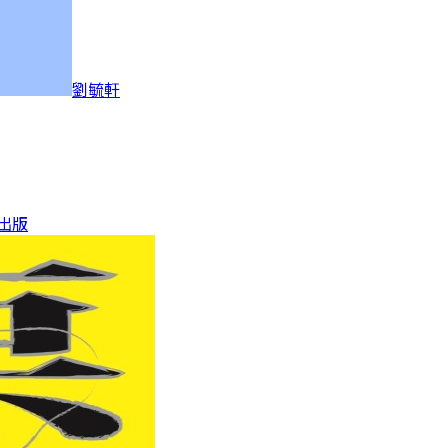
劉毓軒
學出版