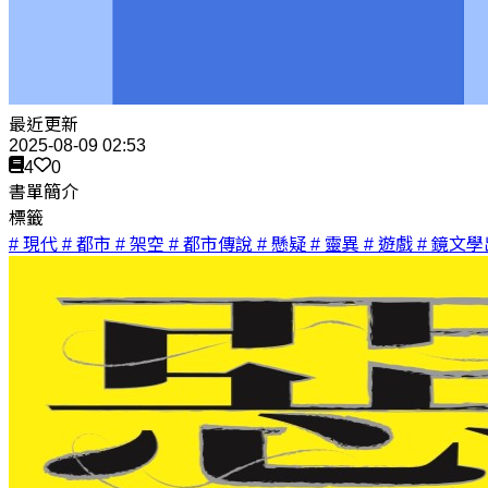
最近更新
2025-08-09 02:53
4
0
書單簡介
標籤
# 現代
# 都市
# 架空
# 都市傳說
# 懸疑
# 靈異
# 遊戲
# 鏡文