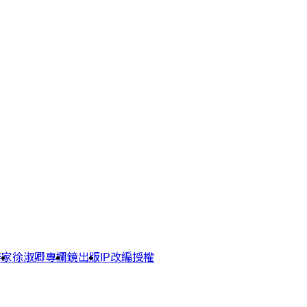
作家
徐淑卿專欄
鏡出版
IP改編授權