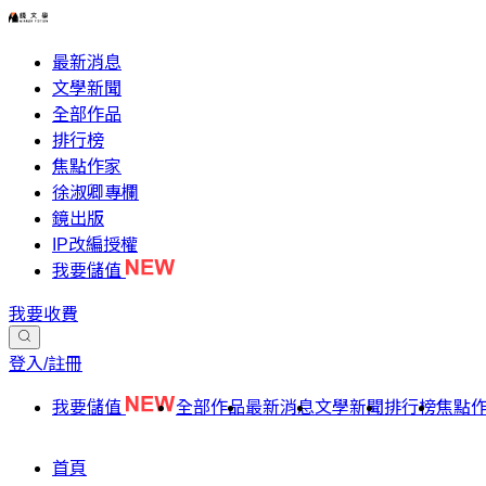
最新消息
文學新聞
全部作品
排行榜
焦點作家
徐淑卿專欄
鏡出版
IP改編授權
我要儲值
我要收費
登入/註冊
我要儲值
全部作品
最新消息
文學新聞
排行榜
焦點
首頁