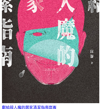
獻給殺人魔的居家清潔指南
崑崙