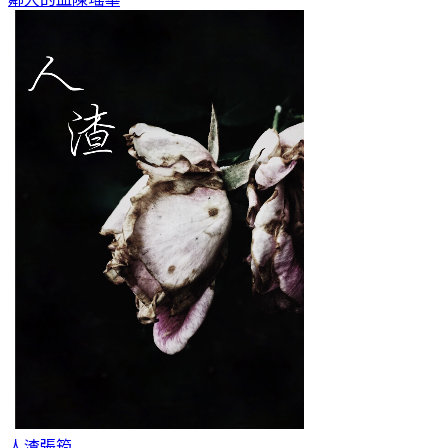
人渣
張筠