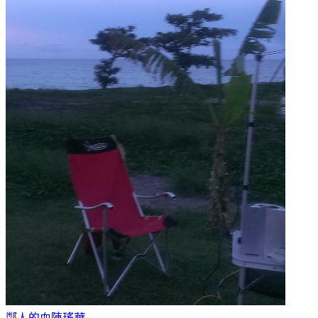
鄰人的血
陳瑤華