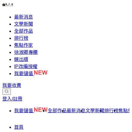
最新消息
文學新聞
全部作品
排行榜
焦點作家
徐淑卿專欄
鏡出版
IP改編授權
我要儲值
我要收費
登入/註冊
我要儲值
全部作品
最新消息
文學新聞
排行榜
焦點
首頁