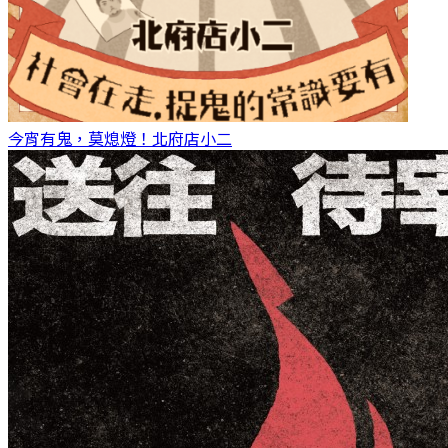
今宵有鬼，莫熄燈！
北府店小二