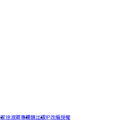
作家
徐淑卿專欄
鏡出版
IP改編授權