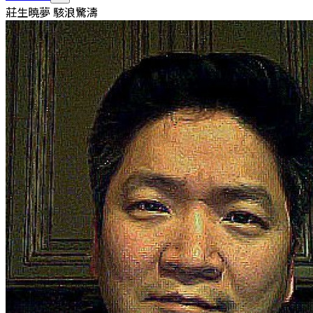
莊生曉夢 駭浪驚濤