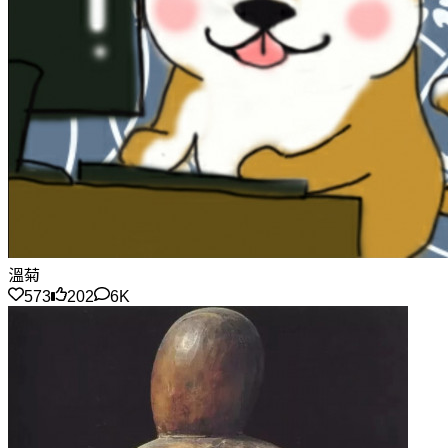
溫菊
573
202
6K