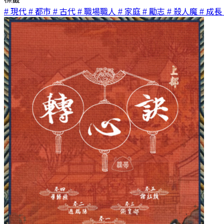
# 現代
# 都市
# 古代
# 職場職人
# 家庭
# 勵志
# 殺人魔
# 成長