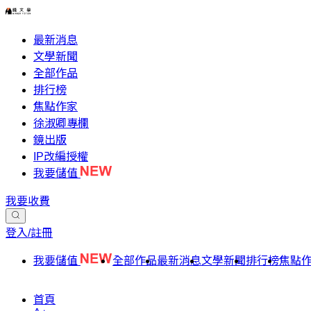
最新消息
文學新聞
全部作品
排行榜
焦點作家
徐淑卿專欄
鏡出版
IP改編授權
我要儲值
我要收費
登入/註冊
我要儲值
全部作品
最新消息
文學新聞
排行榜
焦點
首頁