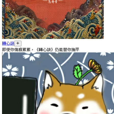
轉心訣
即使你傷痕累累，《轉心訣》仍能替你撫平