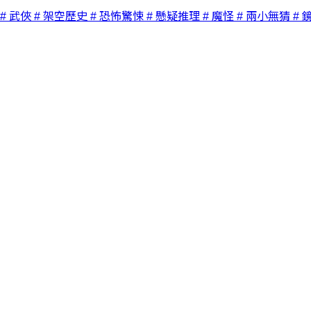
# 武俠
# 架空歷史
# 恐怖驚悚
# 懸疑推理
# 魔怪
# 兩小無猜
# 