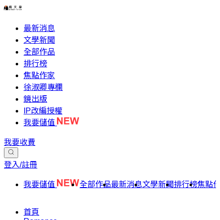
最新消息
文學新聞
全部作品
排行榜
焦點作家
徐淑卿專欄
鏡出版
IP改編授權
我要儲值
我要收費
登入/註冊
我要儲值
全部作品
最新消息
文學新聞
排行榜
焦點
首頁