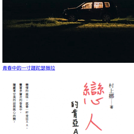
青春中的一寸蹉跎
瑟薇拉