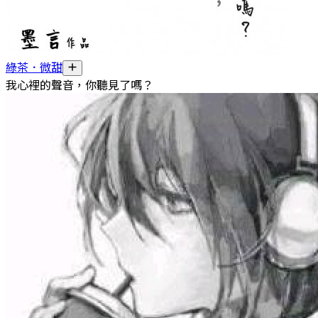
綠茶．微甜
我心裡的聲音，你聽見了嗎？