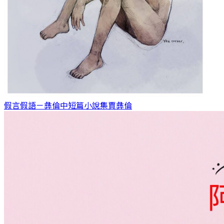
假言假語－彝倫中短篇小說集
賈彝倫