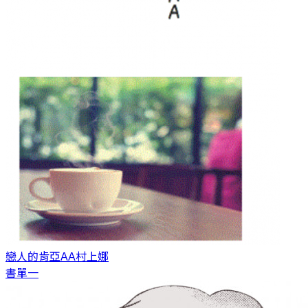
戀人的肯亞AA
村上娜
書單一