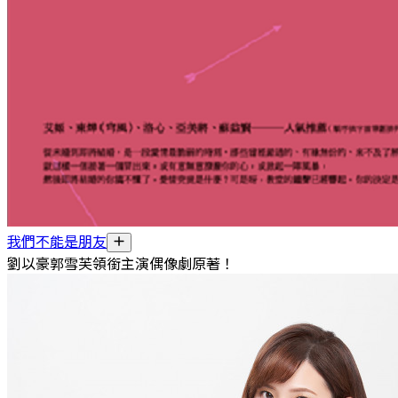
我們不能是朋友
劉以豪郭雪芙領銜主演偶像劇原著！