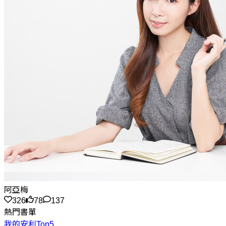
阿亞梅
326
78
137
熱門書單
我的安利Top5