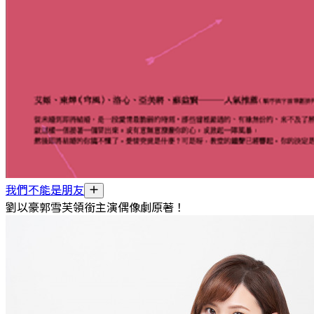
我們不能是朋友
劉以豪郭雪芙領銜主演偶像劇原著！