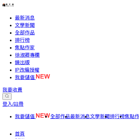
最新消息
文學新聞
全部作品
排行榜
焦點作家
徐淑卿專欄
鏡出版
IP改編授權
我要儲值
我要收費
登入/註冊
我要儲值
全部作品
最新消息
文學新聞
排行榜
焦點
首頁