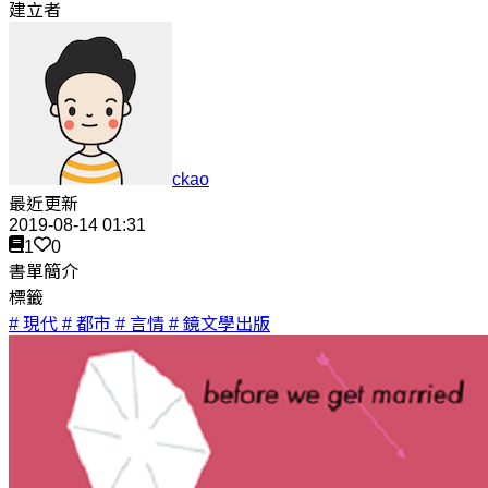
建立者
ckao
最近更新
2019-08-14 01:31
1
0
書單簡介
標籤
# 現代
# 都市
# 言情
# 鏡文學出版