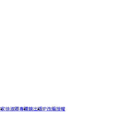
作家
徐淑卿專欄
鏡出版
IP改編授權