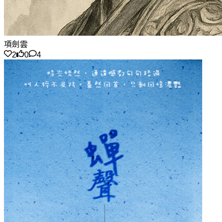
項劍雲
2
0
4