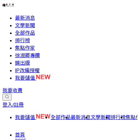
最新消息
文學新聞
全部作品
排行榜
焦點作家
徐淑卿專欄
鏡出版
IP改編授權
我要儲值
我要收費
登入/註冊
我要儲值
全部作品
最新消息
文學新聞
排行榜
焦點
首頁