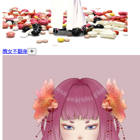
醜女不翻身