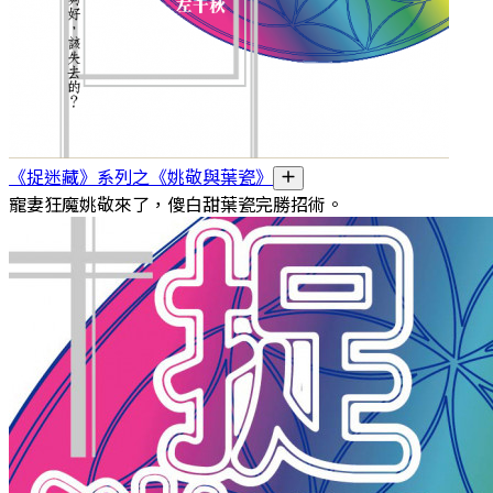
《捉迷藏》系列之《姚敬與葉瓷》
寵妻狂魔姚敬來了，傻白甜葉瓷完勝招術。