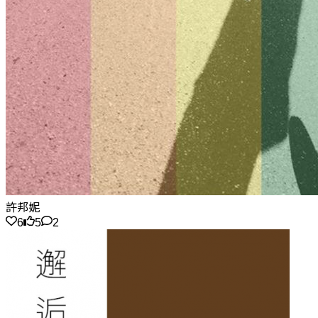
許邦妮
6
5
2