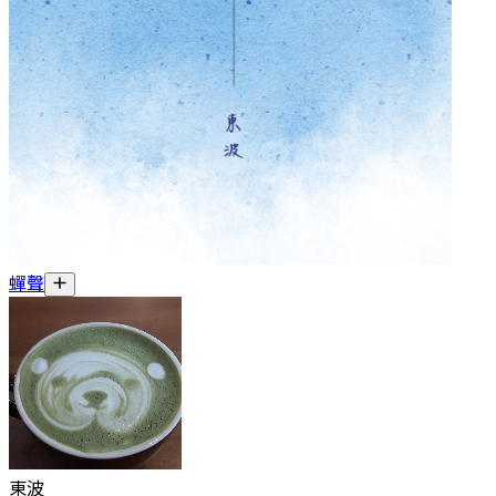
蟬聲
東波