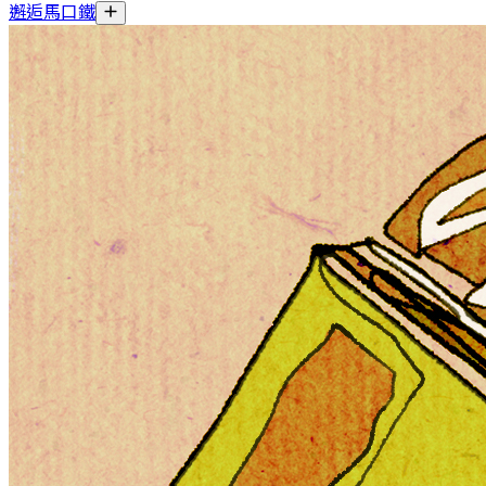
邂逅馬口鐵