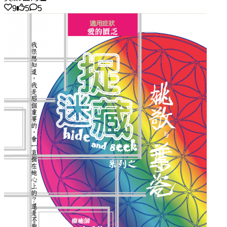
9
5
5