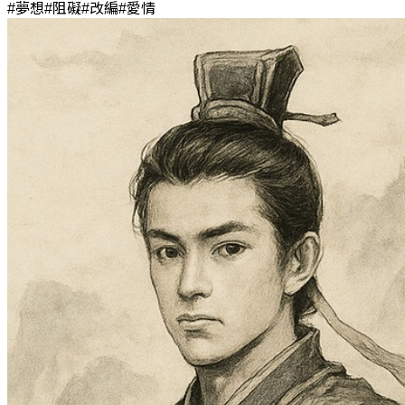
#夢想#阻礙#改編#愛情