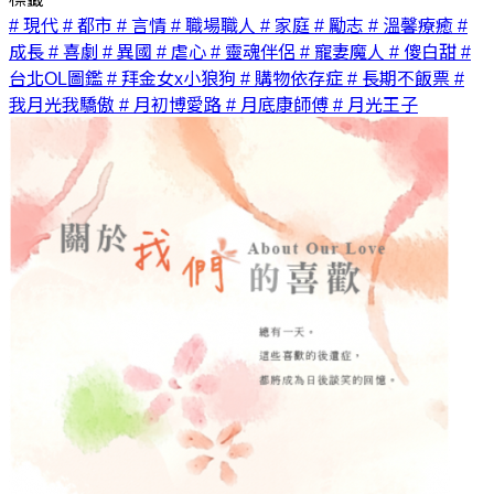
# 現代
# 都市
# 言情
# 職場職人
# 家庭
# 勵志
# 溫馨療癒
#
成長
# 喜劇
# 異國
# 虐心
# 靈魂伴侶
# 寵妻魔人
# 傻白甜
#
台北OL圖鑑
# 拜金女x小狼狗
# 購物依存症
# 長期不飯票
#
我月光我驕傲
# 月初博愛路
# 月底康師傅
# 月光王子