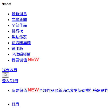
最新消息
文學新聞
全部作品
排行榜
焦點作家
徐淑卿專欄
鏡出版
IP改編授權
我要儲值
我要收費
登入/註冊
我要儲值
全部作品
最新消息
文學新聞
排行榜
焦點
首頁