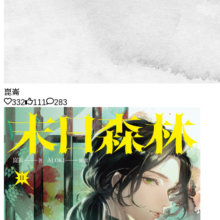
崑崙
332
111
283