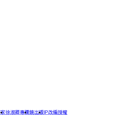
作家
徐淑卿專欄
鏡出版
IP改編授權