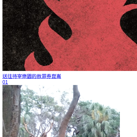
送往待宰樂園的赦罪券
崑崙
01