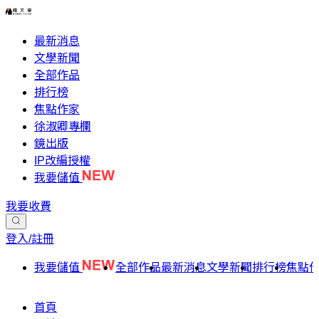
最新消息
文學新聞
全部作品
排行榜
焦點作家
徐淑卿專欄
鏡出版
IP改編授權
我要儲值
我要收費
登入/註冊
我要儲值
全部作品
最新消息
文學新聞
排行榜
焦點
首頁