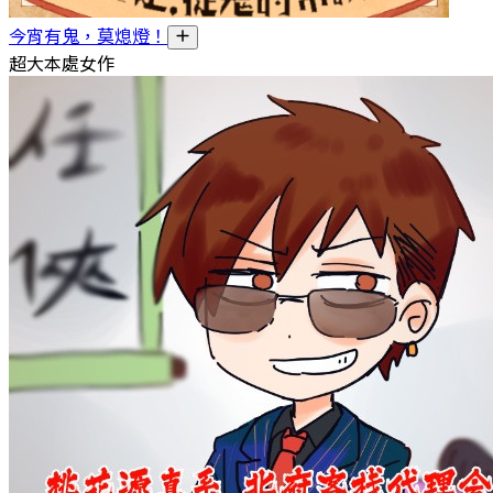
今宵有鬼，莫熄燈！
超大本處女作