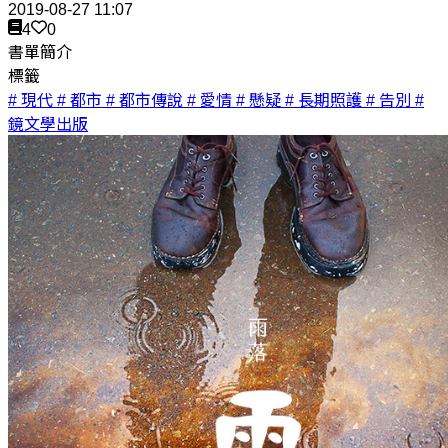
2019-08-27 11:07
4
0
書單簡介
標籤
# 現代
# 都市
# 都市傳說
# 愛情
# 懸疑
# 長期照護
# 告別
#
鏡文學出版