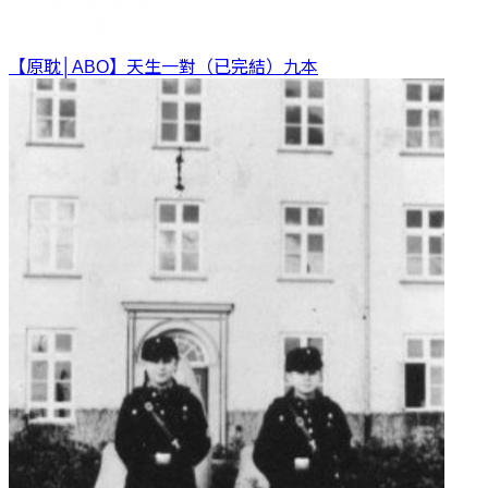
【原耽│ABO】天生一對（已完結）
九本