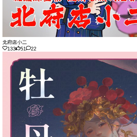
北府店小二
133
51
22