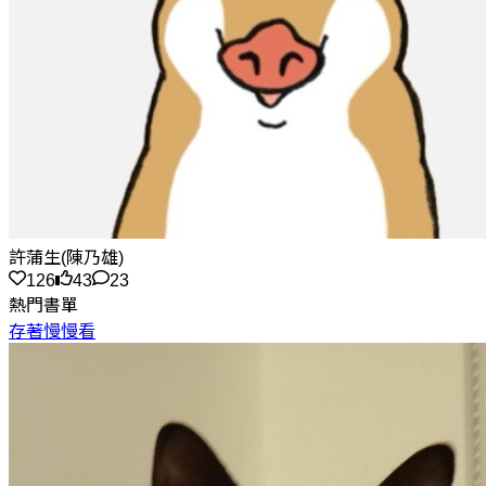
許蒲生(陳乃雄)
126
43
23
熱門書單
存著慢慢看