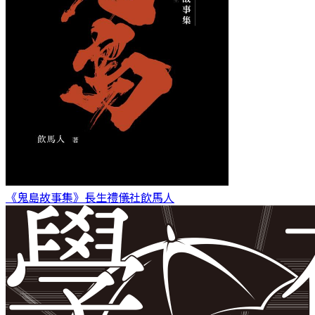
《鬼島故事集》長生禮儀社
飲馬人