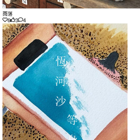
雨落
6
3
4