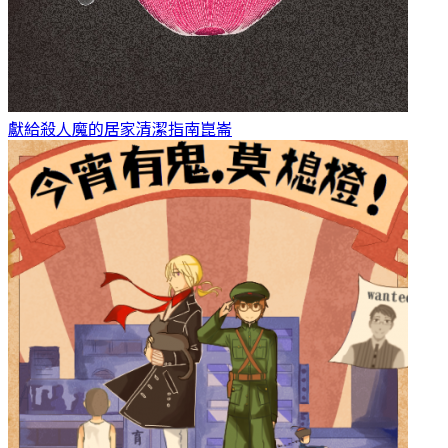
獻給殺人魔的居家清潔指南
崑崙