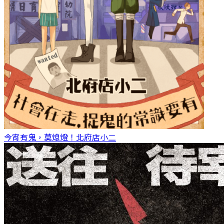
今宵有鬼，莫熄燈！
北府店小二