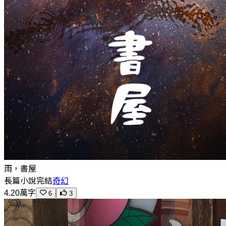
雨，書屋
長篇小說
完結
奇幻
4.20萬字
6
3