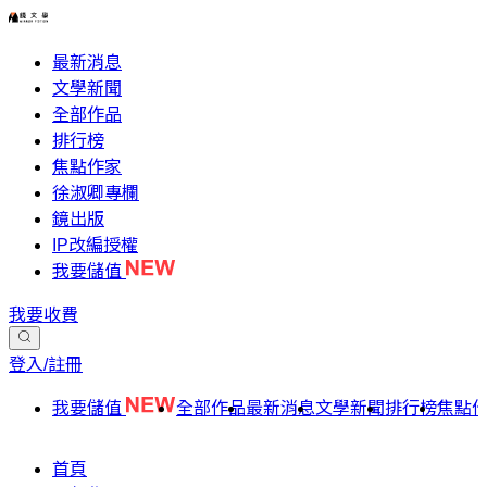
最新消息
文學新聞
全部作品
排行榜
焦點作家
徐淑卿專欄
鏡出版
IP改編授權
我要儲值
我要收費
登入/註冊
我要儲值
全部作品
最新消息
文學新聞
排行榜
焦點
首頁