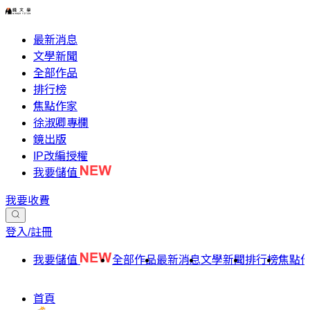
最新消息
文學新聞
全部作品
排行榜
焦點作家
徐淑卿專欄
鏡出版
IP改編授權
我要儲值
我要收費
登入/註冊
我要儲值
全部作品
最新消息
文學新聞
排行榜
焦點
首頁