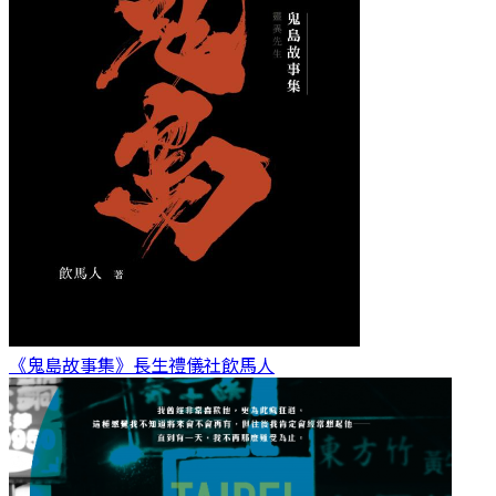
《鬼島故事集》長生禮儀社
飲馬人