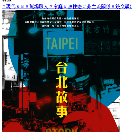
# 現代
# bl
# 職場職人
# 家庭
# 無性戀
# 非主流關係
# 鏡文學