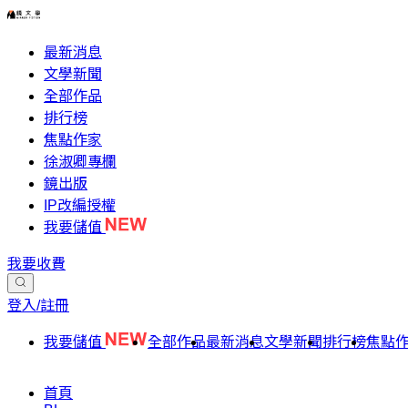
最新消息
文學新聞
全部作品
排行榜
焦點作家
徐淑卿專欄
鏡出版
IP改編授權
我要儲值
我要收費
登入/註冊
我要儲值
全部作品
最新消息
文學新聞
排行榜
焦點
首頁