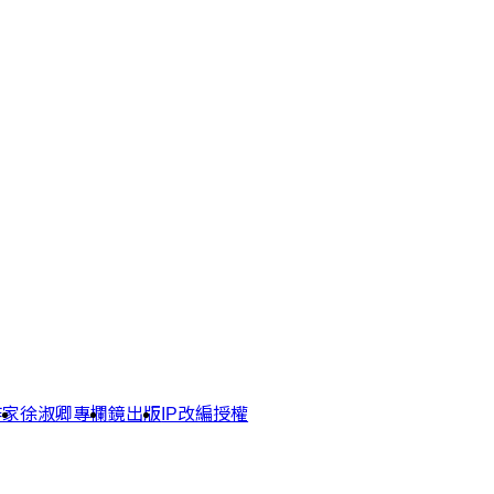
作家
徐淑卿專欄
鏡出版
IP改編授權