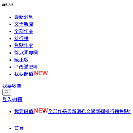
最新消息
文學新聞
全部作品
排行榜
焦點作家
徐淑卿專欄
鏡出版
IP改編授權
我要儲值
我要收費
登入/註冊
我要儲值
全部作品
最新消息
文學新聞
排行榜
焦點
首頁