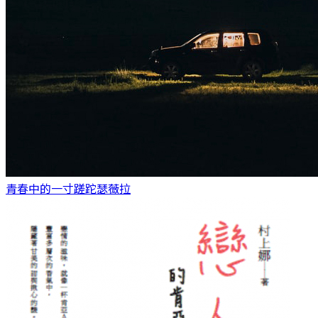
青春中的一寸蹉跎
瑟薇拉