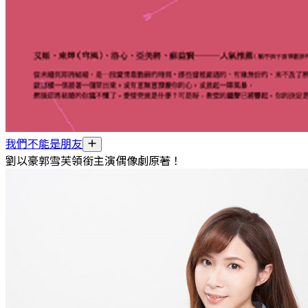
我們不能是朋友
劉以豪郭雪芙領銜主演偶像劇原著！