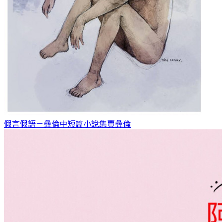
假言假語－彝倫中短篇小說集
賈彝倫