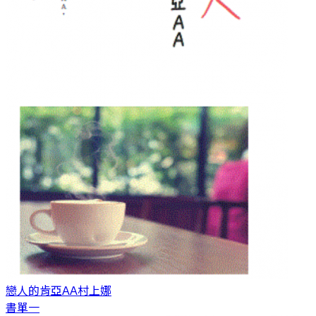
戀人的肯亞AA
村上娜
書單一