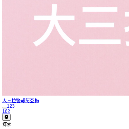
大三拉警報
阿亞梅
1
2
3
162
探索