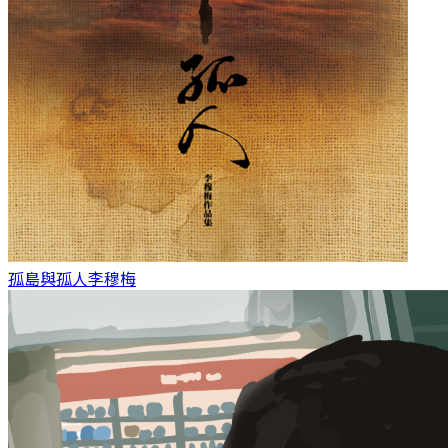
孤島與孤人
李穆梅