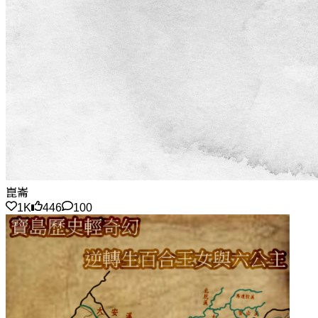
崑崙
1K
446
100