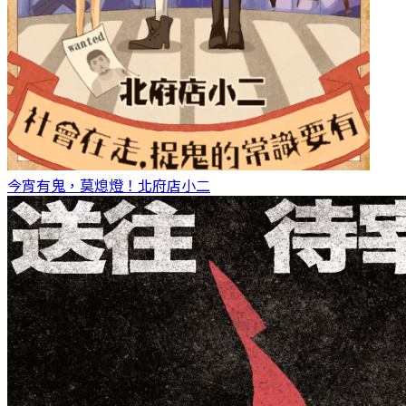
今宵有鬼，莫熄燈！
北府店小二