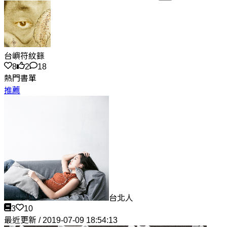
台嶼符紋籙
8
2
18
熱門書單
推薦
台北人
3
10
最近更新 / 2019-07-09 18:54:13