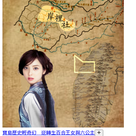
寶島歷史輕奇幻 逆轉生百合王女與六公主