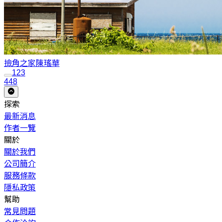
撿角之家
陳瑤華
1
2
3
448
探索
最新消息
作者一覽
關於
關於我們
公司簡介
服務條款
隱私政策
幫助
常見問題