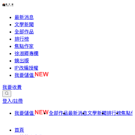
最新消息
文學新聞
全部作品
排行榜
焦點作家
徐淑卿專欄
鏡出版
IP改編授權
我要儲值
我要收費
登入/註冊
我要儲值
全部作品
最新消息
文學新聞
排行榜
焦點
首頁