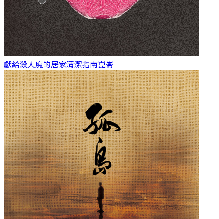
獻給殺人魔的居家清潔指南
崑崙