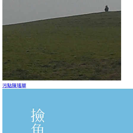
污點
陳瑤華