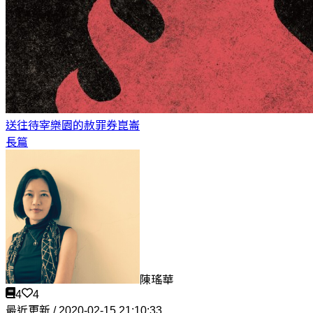
送往待宰樂園的赦罪券
崑崙
長篇
陳瑤華
4
4
最近更新 / 2020-02-15 21:10:33