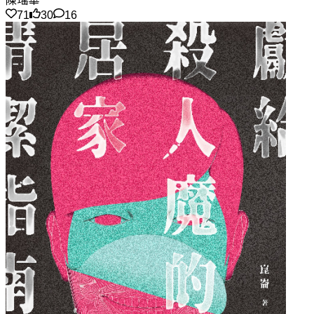
陳瑤華
71
30
16