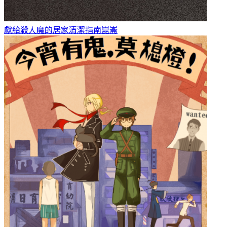
獻給殺人魔的居家清潔指南
崑崙