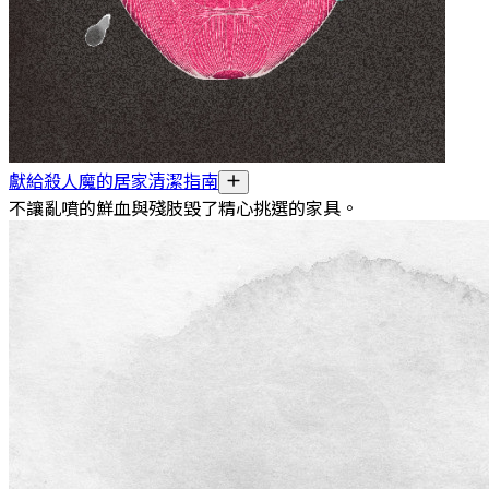
獻給殺人魔的居家清潔指南
不讓亂噴的鮮血與殘肢毀了精心挑選的家具。