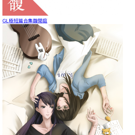
GL極短篇合集
馥閒庭