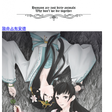
致命占有
安德