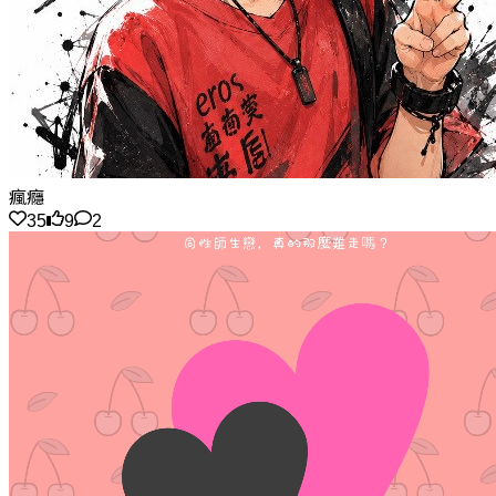
瘋癮
35
9
2