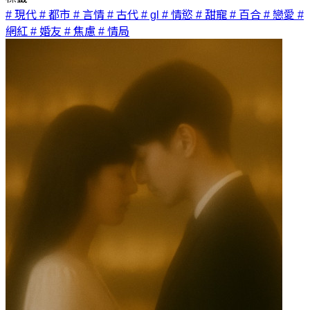
# 現代
# 都市
# 言情
# 古代
# gl
# 情慾
# 甜寵
# 百合
# 戀愛
#
網紅
# 婚友
# 焦慮
# 情局