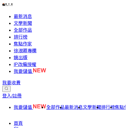
最新消息
文學新聞
全部作品
排行榜
焦點作家
徐淑卿專欄
鏡出版
IP改編授權
我要儲值
我要收費
登入/註冊
我要儲值
全部作品
最新消息
文學新聞
排行榜
焦點
首頁