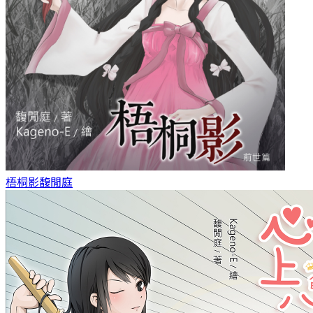
梧桐影
馥閒庭