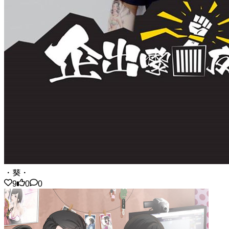
．葵．
9
0
0