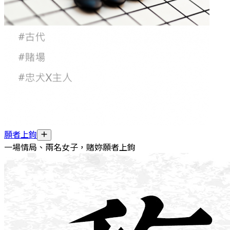
願者上鉤
一場情局、兩名女子，賭妳願者上鉤