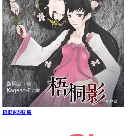
梧桐影
馥閒庭