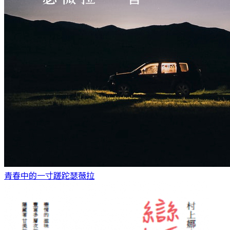
青春中的一寸蹉跎
瑟薇拉