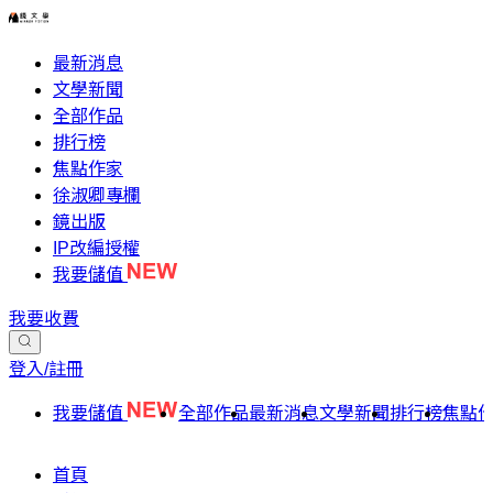
最新消息
文學新聞
全部作品
排行榜
焦點作家
徐淑卿專欄
鏡出版
IP改編授權
我要儲值
我要收費
登入/註冊
我要儲值
全部作品
最新消息
文學新聞
排行榜
焦點
首頁