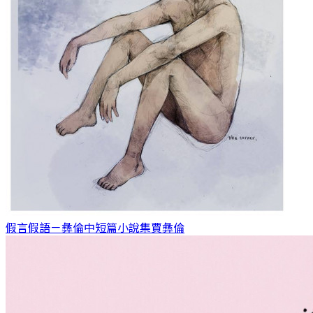
假言假語－彝倫中短篇小說集
賈彝倫