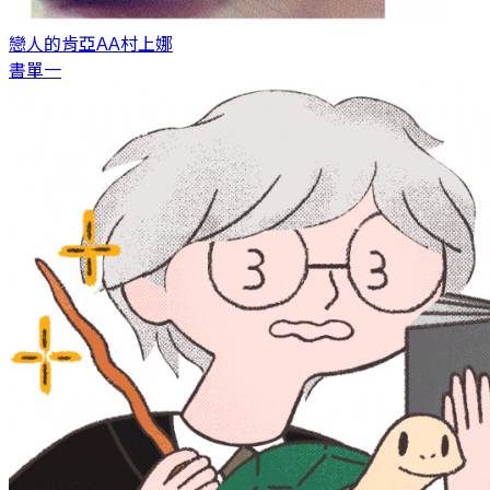
戀人的肯亞AA
村上娜
書單一