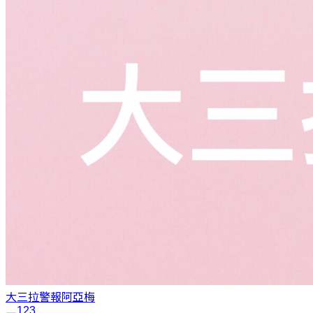
大三拉警報
阿亞梅
1
2
3