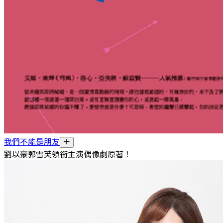
我們不能是朋友
劉以豪郭雪芙領銜主演偶像劇原著！