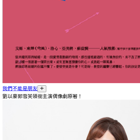
我們不能是朋友
劉以豪郭雪芙領銜主演偶像劇原著！