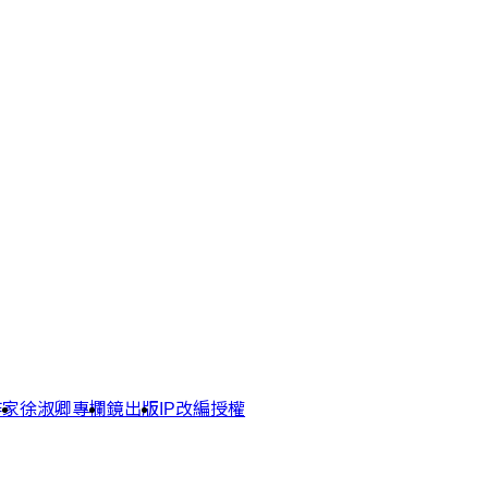
作家
徐淑卿專欄
鏡出版
IP改編授權