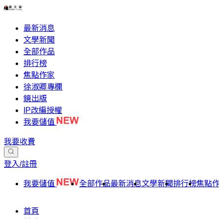
最新消息
文學新聞
全部作品
排行榜
焦點作家
徐淑卿專欄
鏡出版
IP改編授權
我要儲值
我要收費
登入/註冊
我要儲值
全部作品
最新消息
文學新聞
排行榜
焦點
首頁