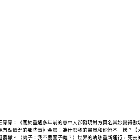
王霏霏：《關於重遇多年前的意中人卻發現對方莫名其妙變得傲
像有點情況的那些事》金晨：為什麼我的畫風和你們不一樣？【
蹈覆轍。（鴿子：我不要面子噠？）世界的軌跡重新運行，死去