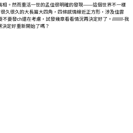
真相。然而重活一世的孟佳很明確的發現——這個世界不一樣
久、設計了很久很久的大長篇大四角，四條感情線近正方形，涉及佳霏
h還在考慮，試發幾章看看情況再決定好了。/////////-我
啊決定好重新開始了嗎？