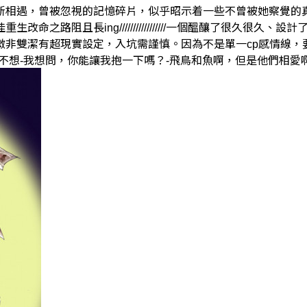
新相遇，曾被忽視的記憶碎片，似乎昭示着一些不曾被她察覺的
之路阻且長ing/////////////////一個醞釀了很久很
潔有超現實設定，入坑需謹慎。因為不是單一cp感情線，要不要發c
不想-我想問，你能讓我抱一下嗎？-飛鳥和魚啊，但是他們相愛