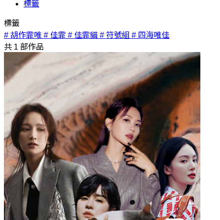
標籤
標籤
# 胡作霏唯
# 佳霏
# 佳霏貓
# 符號組
# 四海唯佳
共
1
部作品