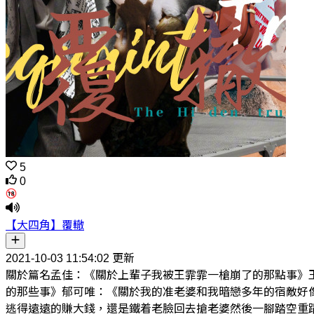
5
0
【大四角】覆轍
2021-10-03 11:54:02 更新
關於篇名孟佳：《關於上輩子我被王霏霏一槍崩了的那點事》
的那些事》郁可唯：《關於我的准老婆和我暗戀多年的宿敵好
逃得遠遠的賺大錢，還是鐵着老臉回去搶老婆然後一腳踏空重