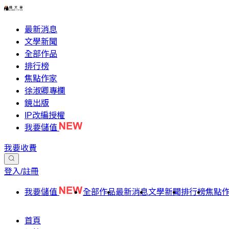
最新消息
文學新聞
全部作品
排行榜
焦點作家
徐淑卿專欄
鏡出版
IP改編授權
我要儲值
我要收費
登入/註冊
我要儲值
全部作品
最新消息
文學新聞
排行榜
焦點
首頁