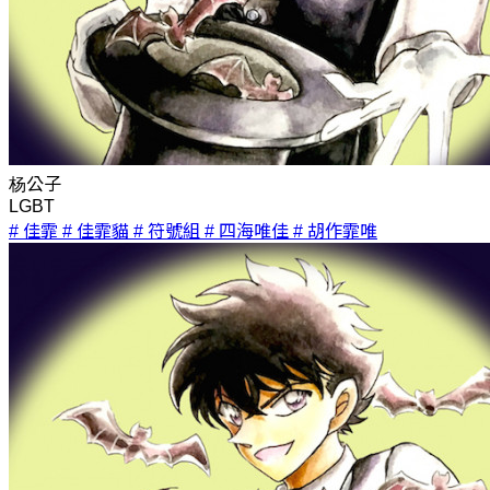
杨公子
LGBT
# 佳霏
# 佳霏貓
# 符號組
# 四海唯佳
# 胡作霏唯