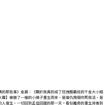
嬌的那些事》金晨：《關於我真的成了狂拽酷霸炫的千金大小姐
大霧】被崩了一槍的小鴿子重生而來，是復仇鬧個你死我活，是
的人復生，一切回到孟佳回國的那一天。看似離奇的重生背後到