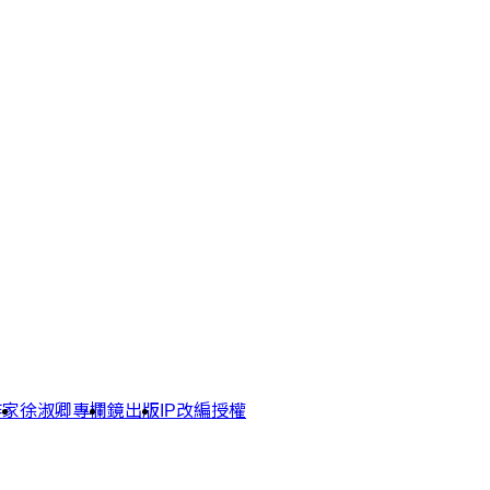
作家
徐淑卿專欄
鏡出版
IP改編授權