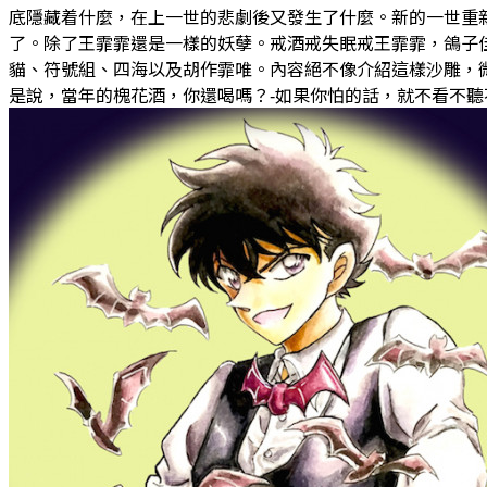
底隱藏着什麼，在上一世的悲劇後又發生了什麼。新的一世重
了。除了王霏霏還是一樣的妖孽。戒酒戒失眠戒王霏霏，鴿子佳重生改命
貓、符號組、四海以及胡作霏唯。內容絕不像介紹這樣沙雕，微非雙
是說，當年的槐花酒，你還喝嗎？-如果你怕的話，就不看不聽